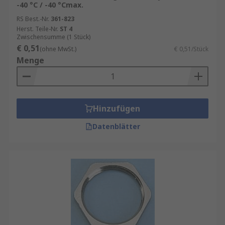
-40 °C / -40 °Cmax.
RS Best.-Nr.
361-823
Herst. Teile-Nr.
ST 4
Zwischensumme (1 Stück)
€ 0,51
(ohne MwSt.)
€ 0,51/Stück
Menge
Hinzufügen
Datenblätter