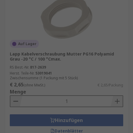
Auf Lager
Lapp Kabelverschraubung Mutter PG16 Polyamid
Grau -20 °C / 100 °Cmax.
RS Best.-Nr.
817-2639
Herst. Teile-Nr.
53019041
Zwischensumme (1 Packung mit 5 Stück)
€ 2,65
(ohne MwSt.)
€ 2,65/Packung
Menge
Hinzufügen
Datenblätter