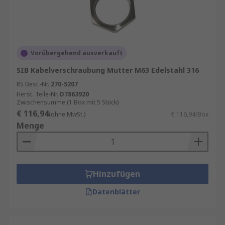
Vorübergehend ausverkauft
SIB Kabelverschraubung Mutter M63 Edelstahl 316
RS Best.-Nr.
270-5207
Herst. Teile-Nr.
D7863920
Zwischensumme (1 Box mit 5 Stück)
€ 116,94
(ohne MwSt.)
€ 116,94/Box
Menge
Hinzufügen
Datenblätter