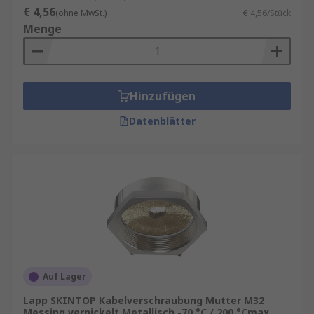
€ 4,56
(ohne MwSt.)
€ 4,56/Stück
Menge
Hinzufügen
Datenblätter
Auf Lager
Lapp SKINTOP Kabelverschraubung Mutter M32
Messing vernickelt Metallisch -70 °C / 200 °Cmax.