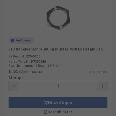
Auf Lager
SIB Kabelverschraubung Mutter M50 Edelstahl 316
RS Best.-Nr.
270-5206
Herst. Teile-Nr.
D7850920
Zwischensumme (1 Box mit 5 Stück)
€ 43,72
(ohne MwSt.)
€ 43,72/Box
Menge
Hinzufügen
Datenblätter