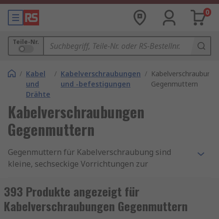
0
Teile-Nr.
/
Kabel
/
Kabelverschraubungen
/
Kabelverschraubung
und
und -befestigungen
Gegenmuttern
Drähte
Kabelverschraubungen
Gegenmuttern
Gegenmuttern für Kabelverschraubung sind
kleine, sechseckige Vorrichtungen zur
Befestigung aller Arten von Kabeltüllen und
Kabelverschraubungen (Vorrichtungen zur
393 Produkte angezeigt für
Befestigung und Sicherung des Endes eines
Kabelverschraubungen Gegenmuttern
elektrischen Kabels an anderen Geräten).