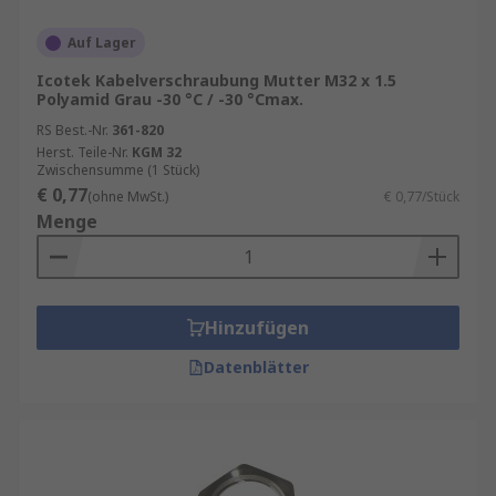
Auf Lager
Icotek Kabelverschraubung Mutter M32 x 1.5
Polyamid Grau -30 °C / -30 °Cmax.
RS Best.-Nr.
361-820
Herst. Teile-Nr.
KGM 32
Zwischensumme (1 Stück)
€ 0,77
(ohne MwSt.)
€ 0,77/Stück
Menge
Hinzufügen
Datenblätter