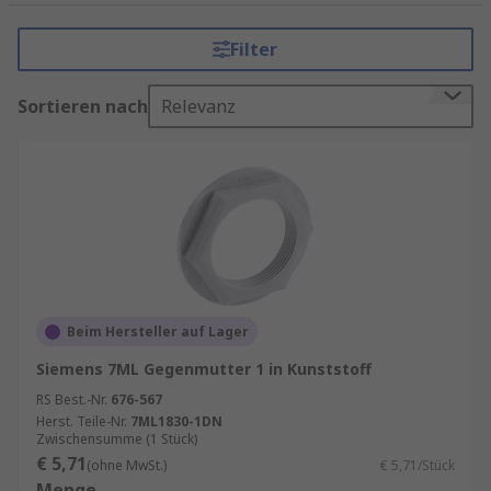
Anwendungen und Funktionen von
Filter
Gegenmuttern für Kabelverschraubung
Sortieren nach
Relevanz
Gegenmuttern für Kabelverschraubung werden
in einer Reihe von Branchen verwendet, die
Kabel und Drähte in elektrischen Mess- und
Automatisierungssystemen verwenden.
Gegenmuttern für Kabelverschraubung können
an allen Arten von Strom-, Steuer-, Mess-, Daten-
und Telekommunikationskabeln verwendet
werden.
Beim Hersteller auf Lager
Typen von Gegenmuttern für
Siemens 7ML Gegenmutter 1 in Kunststoff
Kabelverschraubung
RS Best.-Nr.
676-567
Herst. Teile-Nr.
7ML1830-1DN
Zwischensumme (1 Stück)
Kabelverschraubungen bestehen aus drei Teilen
€ 5,71
(ohne MwSt.)
€ 5,71/Stück
(zwei Stopfbuchsenhälften und einer geteilten
Menge