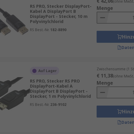
€ 42,06
(ohne MwSt.
RS PRO, Stecker DisplayPort-
Menge
Kabel A DisplayPort B
DisplayPort - Stecker, 10 m
Polyvinylchlorid
RS Best.-Nr.
182-8890
Hinz
Daten
Zwischensumme (1 St
Auf Lager
€ 11,38
(ohne MwSt.
RS PRO, Stecker RS PRO
Menge
DisplayPort-Kabel A
DisplayPort B DisplayPort -
Stecker, 1 m Polyvinylchlorid
RS Best.-Nr.
236-9102
Hinz
Daten