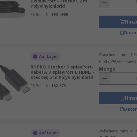
DisplayPort - Stecker, 2 m
Polyvinylchlorid
RS Best.-Nr.
195-4909
Hinz
Daten
Zwischensumme (1 St
Auf Lager
€ 36,29
(ohne MwSt.
RS PRO, Stecker DisplayPort-
Menge
Kabel A DisplayPort B HDMI -
Stecker, 5 m Polyvinylchlorid
RS Best.-Nr.
182-8791
Hinz
Daten
Zwischensumme (1 St
Auf Lager