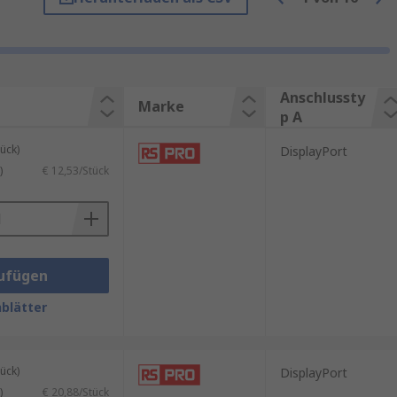
Anschlussty
Marke
p A
ück)
DisplayPort
)
€ 12,53/Stück
 berücksichtigen.
ndet.
ufügen
was Thunderbolt miteinschließt
blätter
ück)
DisplayPort
)
€ 20,88/Stück