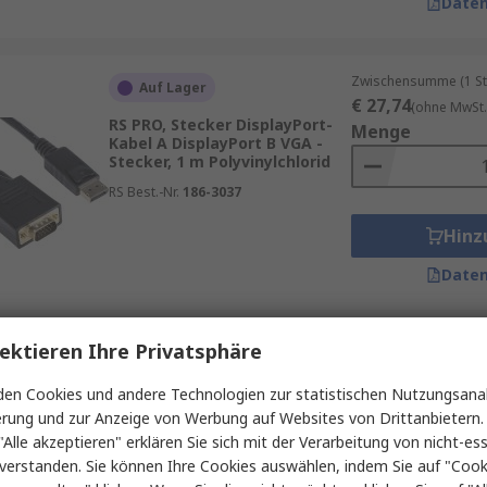
Daten
Zwischensumme (1 St
Auf Lager
€ 27,74
(ohne MwSt.
RS PRO, Stecker DisplayPort-
Menge
Kabel A DisplayPort B VGA -
Stecker, 1 m Polyvinylchlorid
RS Best.-Nr.
186-3037
Hinz
Daten
ektieren Ihre Privatsphäre
Zwischensumme (1 St
Auf Lager
€ 16,10
(ohne MwSt.
en Cookies und andere Technologien zur statistischen Nutzungsanal
RS PRO, Stecker CDLDPMF
Menge
DisplayPort-Kabel A
erung und zur Anzeige von Werbung auf Websites von Drittanbietern.
DisplayPort B DisplayPort -
"Alle akzeptieren" erklären Sie sich mit der Verarbeitung von nicht-ess
Buchse, 3 m Polyvinylchlorid
verstanden. Sie können Ihre Cookies auswählen, indem Sie auf "Cook
RS Best.-Nr.
286-3302