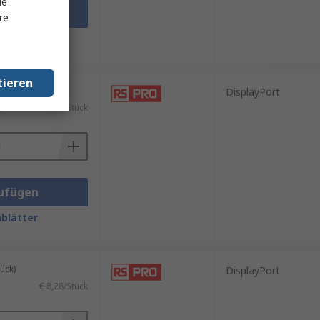
le
ufügen
re
blätter
tieren
ück)
DisplayPort
)
€ 33,12/Stück
ufügen
blätter
ück)
DisplayPort
€ 8,28/Stück