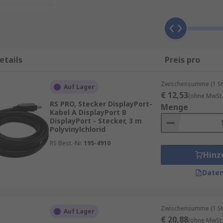
ertifizierungsstufe klassifiziert:
 – Bandbreite 6,48 Gbit/s
 – Bandbreite 10,80 Gbit/s
etails
Preis pro
bel – Bandbreite 21,60 Gbit/s
 32,40 Gbit/s
Zwischensumme (1 St
Auf Lager
€ 12,53
(ohne MwSt.
erbindertyp an jedem Ende des Kabels sowie die Kabellänge
RS PRO, Stecker DisplayPort-
Menge
Kabel A DisplayPort B
DisplayPort - Stecker, 3 m
Polyvinylchlorid
RS Best.-Nr.
195-4910
s, wird häufig bei DisplayPort-fähigen PC-Monitoren verwe
Hinz
 Notebook-PCs verwendet, einschließlich Apple-Produkten, 
Daten
ng
Zwischensumme (1 St
Auf Lager
€ 20,88
(ohne MwSt.