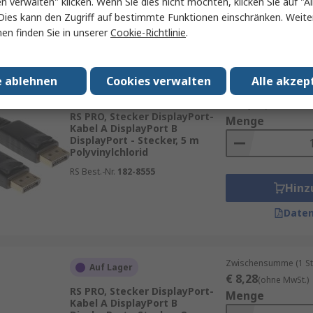
en verwalten" klicken. Wenn Sie dies nicht möchten, klicken Sie auf "Al
Hinz
Dies kann den Zugriff auf bestimmte Funktionen einschränken. Weite
en finden Sie in unserer
Cookie-Richtlinie
.
Daten
e ablehnen
Cookies verwalten
Alle akzep
Zwischensumme (1 St
Auf Lager
€ 33,12
(ohne MwSt.
RS PRO, Stecker DisplayPort-
Menge
Kabel A DisplayPort B
DisplayPort - Stecker, 5 m
Polyvinylchlorid
RS Best.-Nr.
182-8555
Hinz
Daten
Zwischensumme (1 St
Auf Lager
€ 8,28
(ohne MwSt.)
RS PRO, Stecker DisplayPort-
Menge
Kabel A DisplayPort B