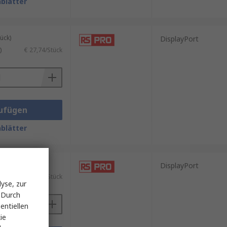
blätter
ück)
DisplayPort
)
€ 27,74/Stück
ufügen
blätter
ück)
DisplayPort
)
€ 16,10/Stück
yse, zur
 Durch
entiellen
ie