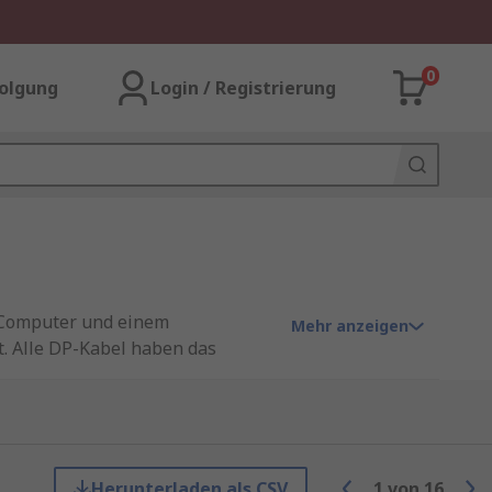
0
olgung
Login / Registrierung
m Computer und einem
Mehr anzeigen
t. Alle DP-Kabel haben das
tten, HDR und DSC. Weitere
Herunterladen als CSV
1
von
16