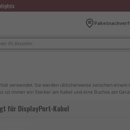
lights
Paketnachverf
vität verwendet. Sie werden üblicherweise zwischen eine
ss ist immer ein Stecker am Kabel und eine Buchse am Gerä
 unterstützen alle Funktionen einschließlich Audio, Verke
t für DisplayPort-Kabel
urücksetzen