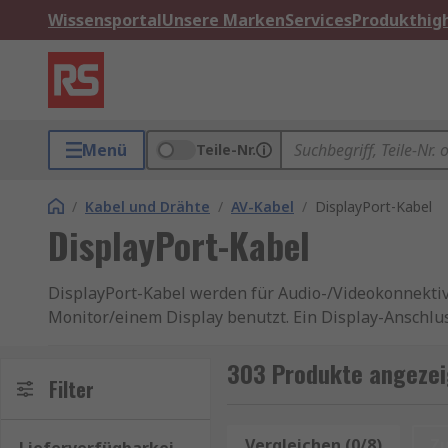
Wissensportal
Unsere Marken
Services
Produkthigh
Menü
Teile-Nr.
/
Kabel und Drähte
/
AV-Kabel
/
DisplayPort-Kabel
DisplayPort-Kabel
DisplayPort-Kabel werden für Audio-/Videokonnekti
Monitor/einem Display benutzt. Ein Display-Anschlu
gleiche Grundlayout und die gleiche Verkabelung und
Informationen finden Sie hier
Displayport-Ratgeber
303 Produkte angezeig
Filter
Wie werden DisplayPort-Kabel klassifiziert?
Vergleichen (0/8)
Z