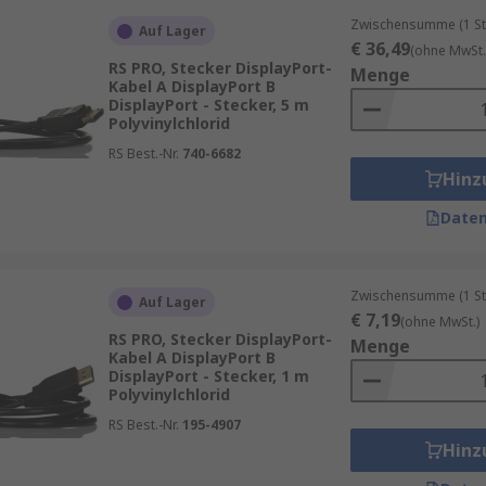
Zwischensumme (1 St
Auf Lager
€ 36,49
(ohne MwSt.
RS PRO, Stecker DisplayPort-
Menge
Kabel A DisplayPort B
DisplayPort - Stecker, 5 m
Polyvinylchlorid
RS Best.-Nr.
740-6682
Hinz
Daten
Zwischensumme (1 St
Auf Lager
€ 7,19
(ohne MwSt.)
RS PRO, Stecker DisplayPort-
Menge
Kabel A DisplayPort B
DisplayPort - Stecker, 1 m
Polyvinylchlorid
RS Best.-Nr.
195-4907
Hinz