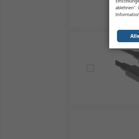
Einstellung
ablehnen". 
Information
All