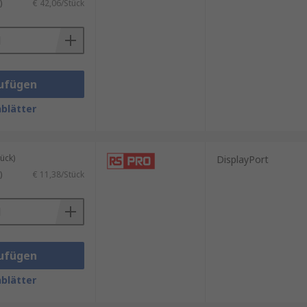
)
€ 42,06/Stück
ufügen
blätter
ück)
DisplayPort
)
€ 11,38/Stück
ufügen
blätter