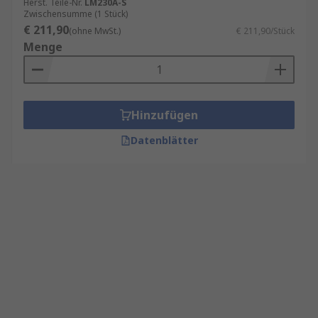
Herst. Teile-Nr.
LM230A-S
Zwischensumme (1 Stück)
€ 211,90
(ohne MwSt.)
€ 211,90/Stück
Menge
Hinzufügen
Datenblätter