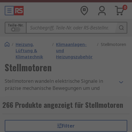
0
Teile-Nr.
/
Heizung,
/
Klimaanlagen-
/
Stellmotoren
Lüftung &
und
Klimatechnik
Heizungszubehör
Stellmotoren
Stellmotoren wandeln elektrische Signale in
präzise mechanische Bewegungen um und
übernehmen zentrale Steuerungsaufgaben in
Industrie, Gebäudetechnik und HLK-Systemen.
266 Produkte angezeigt für Stellmotoren
Sie ermöglichen eine energieeffiziente und
zuverlässige Regelung von Ventilen, Klappen
oder Maschinenachsen. Beim Kauf von
Filter
Stellmotoren, Stellmotorheizungen oder