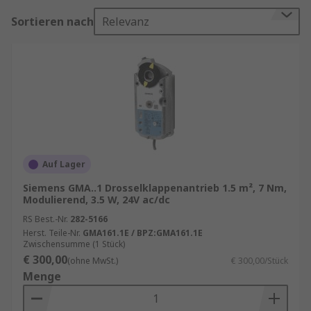
Stellmotoren für Lüftungssysteme sollte auf
Sortieren nach
Relevanz
Kriterien wie Stellkraft, Ansteuerung,
Rückmeldung und Umgebungsbedingungen
geachtet werden – für eine optimale und
langlebige Integration in bestehende
Anwendungen.
Finden Sie weitere verwandte Produkte wie
Lüftungsgitter
,
Silikagel und Trockenmittel
und
generell
Klimaanlagen und Heizungszubehör
.
Auf Lager
Stellmotorheizung kaufen
Siemens GMA..1 Drosselklappenantrieb 1.5 m², 7 Nm,
Modulierend, 3.5 W, 24V ac/dc
RS Best.-Nr.
282-5166
Unser Sortiment enthält Qualitätsprodukte von
Herst. Teile-Nr.
GMA161.1E / BPZ:GMA161.1E
Marken wie z. B.
Belimo
oder
Siemens
, und z. B.
Zwischensumme (1 Stück)
€ 300,00
Stellmotoren mit
integriertem Hilfsschalter
. Wir
(ohne MwSt.)
€ 300,00/Stück
Menge
führen solche mit einem Motormoment von
2Nm
bis
40Nm
.