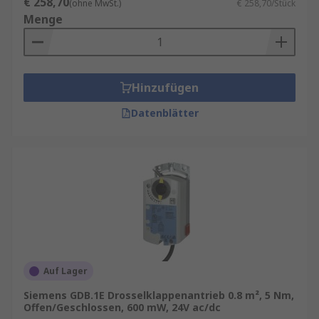
€ 258,70
(ohne MwSt.)
€ 258,70/Stück
Menge
Hinzufügen
Datenblätter
Auf Lager
Siemens GDB.1E Drosselklappenantrieb 0.8 m², 5 Nm,
Offen/Geschlossen, 600 mW, 24V ac/dc