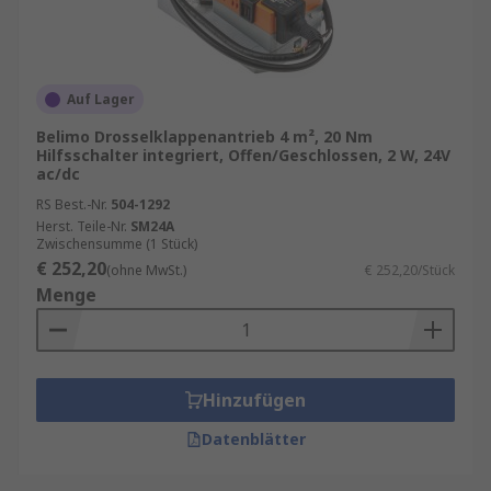
Auf Lager
Belimo Drosselklappenantrieb 4 m², 20 Nm
Hilfsschalter integriert, Offen/Geschlossen, 2 W, 24V
ac/dc
RS Best.-Nr.
504-1292
Herst. Teile-Nr.
SM24A
Zwischensumme (1 Stück)
€ 252,20
(ohne MwSt.)
€ 252,20/Stück
Menge
Hinzufügen
Datenblätter