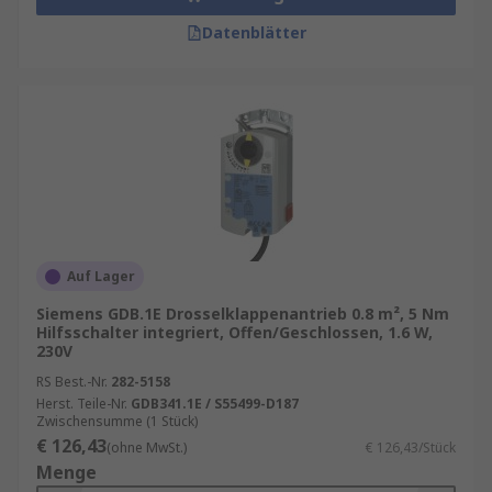
Datenblätter
Auf Lager
Siemens GDB.1E Drosselklappenantrieb 0.8 m², 5 Nm
Hilfsschalter integriert, Offen/Geschlossen, 1.6 W,
230V
RS Best.-Nr.
282-5158
Herst. Teile-Nr.
GDB341.1E / S55499-D187
Zwischensumme (1 Stück)
€ 126,43
(ohne MwSt.)
€ 126,43/Stück
Menge