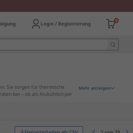
0
olgung
Login / Registrierung
n. Sie sorgen für thermische
Mehr anzeigen
räten bei – ob als Alukühlkörper
er
und
Wärmeleitmaterialien
.
Herunterladen als CSV
1
von
39