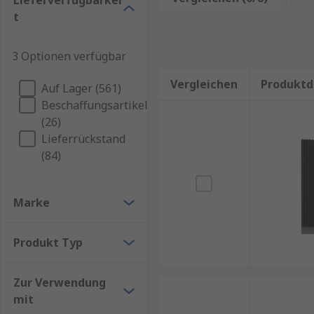
Lieferverfügbarkei
t
Beim Kauf von Kühlkörpern sollten technische Fachkr
Material und Form: Alukühlkörper für Standar
3 Optionen verfügbar
Bauform und Befestigung: z. B. Steck-,
Schraub
-
Vergleichen
Produktd
Auf Lager (561)
Thermischer Widerstand (Rth): je niedriger, des
Beschaffungsartikel
Kompatibilität mit Bauteilen: passend zur Gehäu
(26)
Lieferrückstand
Kombinierbarkeit mit Lüftern oder Wärmeleitp
(84)
Passive Kühlkörper, aktive Kühlkörper oder flü
Unser Sortiment enthält Qualitätsprodukte von Mar
Marke
professionellen Marke.
Produkt Typ
Informationen zur spätesten Bestelluhrzeit für ein
kostenfreie Lieferung finden Sie auf der jeweiligen 
Zur Verwendung
RS ist der Ansprechpartner für Ihren Einkauf mit u
mit