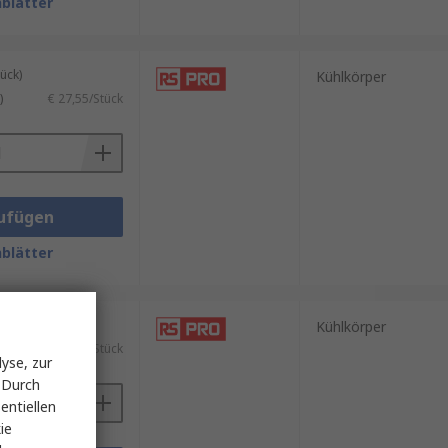
blätter
ück)
Kühlkörper
)
€ 27,55/Stück
ufügen
blätter
tel mit 5 Stück)
Kühlkörper
)
€ 2,908/Stück
yse, zur
 Durch
entiellen
ie