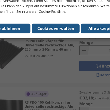
en verwalten" klicken. Wenn Sie dies nicht möchten, klicken Sie auf "Al
Hinz
Dies kann den Zugriff auf bestimmte Funktionen einschränken. Weite
en finden Sie in unserer
Cookie-Richtlinie
.
Daten
e ablehnen
Cookies verwalten
Alle akzep
Zwischensumme (1 St
Auf Lager
€ 103,96
(ohne MwSt
RS PRO Kühlkörper für
Menge
Universelle rechteckige Alu,
250 mm x 240mm x 46 mm
RS Best.-Nr.
400-062
Hinz
Daten
Zwischensumme (1 St
Auf Lager
€ 32,18
(ohne MwSt.
RS PRO 100 Kühlkörper für
Menge
Universelle rechteckige Alu