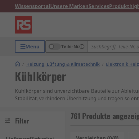
Wissensportal
Unsere Marken
Services
Produkthigh
Menü
Teile-Nr.
/
Heizung, Lüftung & Klimatechnik
/
Elektronik Hei
Kühlkörper
Kühlkörper sind unverzichtbare Bauteile zur Ableit
Stabilität, verhindern Überhitzung und tragen so en
für Standardanwendungen oder als spezialisierte He
761 Produkte angezeig
Finden Sie weitere verwandte Produkte wie
Filter
Platten
Kühlkörper kaufen
Vergleichen (0/8)
Z