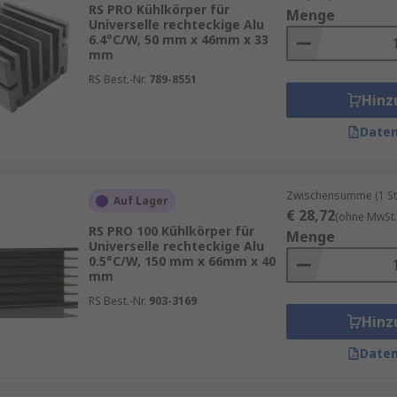
bereiche, Anwendung
RS PRO Kühlkörper für
Menge
Universelle rechteckige Alu
6.4°C/W, 50 mm x 46mm x 33
mm
er
Kupfer
. Während Kupfer über hervorragende Wärmeleitfä
ative mit hoher mechanischer Stabilität – ideal für den Seri
RS Best.-Nr.
789-8551
Hinz
Daten
er mit Lamellen oder Rippenstrukturen versehen, die die 
Zwischensumme (1 St
dungen unverzichtbar, u. a. für:
Auf Lager
€ 28,72
(ohne MwSt.
RS PRO 100 Kühlkörper für
Menge
er Embedded-Systemen
Universelle rechteckige Alu
0.5°C/W, 150 mm x 66mm x 40
 Spannungsregler
mm
RS Best.-Nr.
903-3169
Hinz
eempfindliche Komponenten
Daten
n und LED-Anlagen tragen Kühlkörper maßgeblich zur Leben