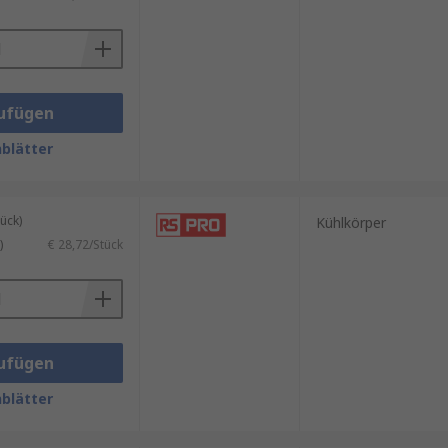
higkeit verfügt, bieten
eneinsatz oder platzkritische
ufügen
blätter
Oberfläche deutlich vergrößern
ück)
Kühlkörper
)
€ 28,72/Stück
ufügen
blätter
sdauer und Betriebssicherheit