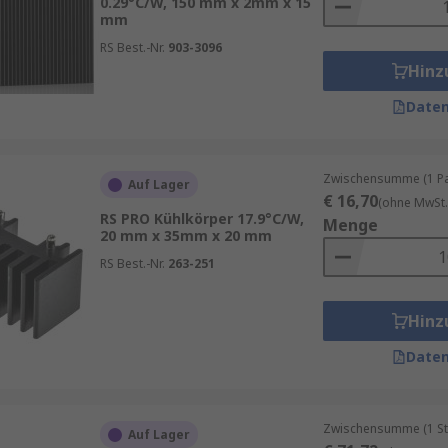
0.29°C/W, 150 mm x 2mm x 15
mm
RS Best.-Nr.
903-3096
Hinz
Daten
Zwischensumme (1 Pac
Auf Lager
€ 16,70
(ohne MwSt.
RS PRO Kühlkörper 17.9°C/W,
Menge
20 mm x 35mm x 20 mm
RS Best.-Nr.
263-251
Hinz
Daten
Zwischensumme (1 St
Auf Lager