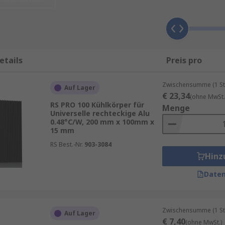
äfte folgende Kriterien berücksichtigen:
danwendungen, Kupfer für hohe Wärmeleitfähigkeit
, Klebe- oder
Clipmontage
etails
Preis pro
to besser die Kühlleistung
Zwischensumme (1 St
seform (z. B. TO-220, D2PAK, LED-Chips etc.)
Auf Lager
€ 23,34
(ohne MwSt.
asten
RS PRO 100 Kühlkörper für
Menge
Universelle rechteckige Alu
ssigkeitsgekühlte Systeme
0.48°C/W, 200 mm x 100mm x
15 mm
ken wie
Fischer Elektronik
,
AAVID THERMALLOY
sowie
RS 
RS Best.-Nr.
903-3084
Hinz
Daten
e garantierte Lieferung am nächsten Werktag sowie zum Min
Produktseite.
nserem
RS Purchasing Manager
.
Zwischensumme (1 St
Auf Lager
€ 7,40
(ohne MwSt.)