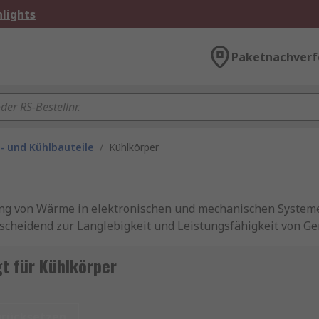
lights
Paketnachverf
z- und Kühlbauteile
/
Kühlkörper
ung von Wärme in elektronischen und mechanischen Systeme
tscheidend zur Langlebigkeit und Leistungsfähigkeit von Ge
atsinks für Industrie- und LED-Technik.
t für Kühlkörper
wärmetauscher
,
Wärmeleitpaste
,
Peltiermodule
,
Kühlkörp
urücksetzen