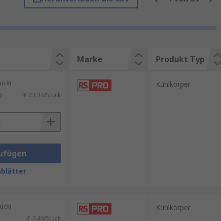
Marke
Produkt Typ
ück)
Kühlkörper
)
€ 23,34/Stück
PRO
, unserer hauseigenen
ufügen
blätter
destbestellwert für eine
ück)
Kühlkörper
€ 7,40/Stück