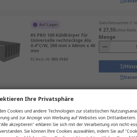
Daten
Zwischensumme (1 St
Auf Lager
€ 27,55
(ohne MwSt.
RS PRO 100 Kühlkörper für
Menge
Universelle rechteckige Alu
0.4°C/W, 200 mm x 66mm x 40
mm
RS Best.-Nr.
903-3163
Hinz
Daten
ektieren Ihre Privatsphäre
Zwischensumme (1 Beu
Auf Lager
€ 14,54
(ohne MwSt.
en Cookies und andere Technologien zur statistischen Nutzungsanal
RS PRO Kühlkörper für
Menge
Universal Rechteckig Alu, 20
erung und zur Anzeige von Werbung auf Websites von Drittanbietern.
mm x 20mm x 19.1 mm
"Alle akzeptieren" erklären Sie sich mit der Verarbeitung von nicht-ess
RS Best.-Nr.
750-0908
verstanden. Sie können Ihre Cookies auswählen, indem Sie auf "Cook