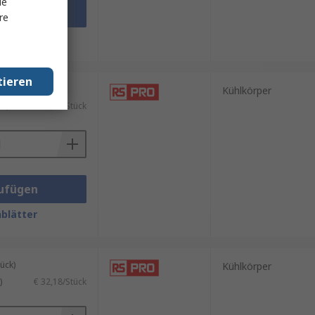
le
ufügen
re
blätter
tieren
ück)
Kühlkörper
.)
€ 103,96/Stück
ufügen
blätter
ück)
Kühlkörper
)
€ 32,18/Stück