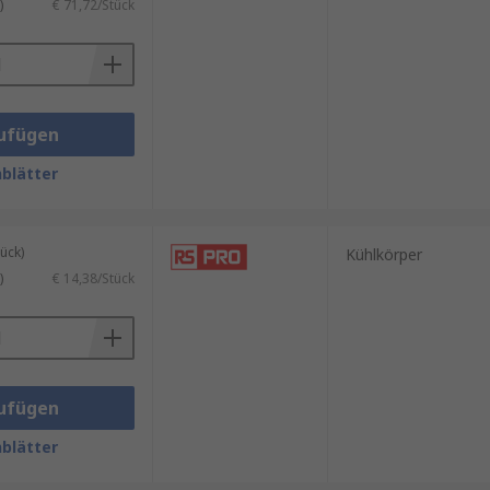
)
€ 71,72/Stück
ufügen
blätter
ück)
Kühlkörper
)
€ 14,38/Stück
ufügen
blätter