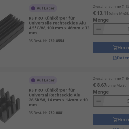
Zwischensumme (1 St
Auf Lager
€ 13,11
(ohne MwSt.
RS PRO Kühlkörper für
Menge
Universelle rechteckige Alu
4.5°C/W, 100 mm x 46mm x 33
mm
RS Best.-Nr.
789-8554
Hinz
Daten
Zwischensumme (1 Beu
Auf Lager
€ 8,67
(ohne MwSt.)
RS PRO Kühlkörper für
Menge
Universal Rechteckig Alu
26.5K/W, 14 mm x 14mm x 10
mm
RS Best.-Nr.
750-0881
Hinz