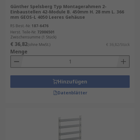
Günther Spelsberg Typ Montagerahmen 2-
Kunststoff
: Wird oft in Kombination mit
Einbaustellen 42-Module B. 450mm H. 28 mm L. 366
anderen Materialien verwendet, um Kosten
mm GEOS-L 4050 Leeres Gehäuse
zu sparen und Designmöglichkeiten zu
RS Best.-Nr.
187-6476
erweitern.
Herst. Teile-Nr.
72006501
Zwischensumme (1 Stück)
Glas
: Wird häufig für Seitenwände
€ 36,82
(ohne MwSt.)
€ 36,82/Stück
verwendet, um einen Blick ins Innere des
Menge
Gehäuses zu ermöglichen und ästhetische
Akzente zu setzen.
Kühlung und Luftstrom
Hinzufügen
Datenblätter
Ein gut gestaltetes Gehäuse-Chassis fördert
einen optimalen Luftstrom, der für die Kühlung
der internen Komponenten unerlässlich ist.
Überhitzung kann die Leistung beeinträchtigen
und die Lebensdauer der Hardware verkürzen.
Hier sind einige Kühlmethoden: