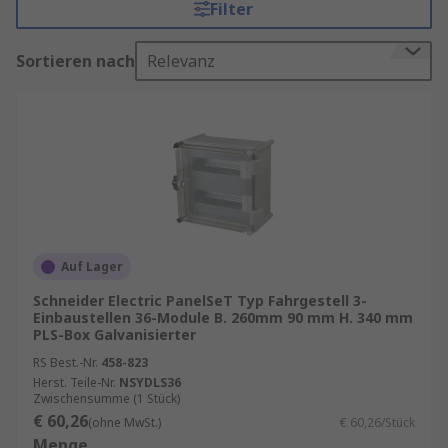
Filter
Anforderungen entspricht.
Sortieren nach
Relevanz
Investieren Sie in ein qualitativ hochwertiges
Gehäuse-Chassis, um sicherzustellen, dass Ihr
System gut geschützt, gekühlt und organisiert ist.
Was ist ein Gehäuse-Chassis und warum ist
es wichtig?
Ein Gehäuse-Chassis, oft einfach als Gehäuse
bezeichnet, ist die Struktur, die die
Auf Lager
Hauptbestandteile eines Computers wie das
Schneider Electric PanelSeT Typ Fahrgestell 3-
Motherboard, die Festplatten, das Netzteil und
Einbaustellen 36-Module B. 260mm 90 mm H. 340 mm
die Kühlkomponenten beherbergt. Es bietet
PLS-Box Galvanisierter
Schutz vor Staub, Schmutz und anderen
RS Best.-Nr.
458-823
Umwelteinflüssen und trägt zur Stabilität und
Herst. Teile-Nr.
NSYDLS36
Zwischensumme (1 Stück)
Kühlung des Systems bei.
€ 60,26
(ohne MwSt.)
€ 60,26/Stück
Menge