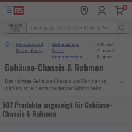
0
Teile-Nr.
/
Gehäuse und
/
Gehäuse und
/
Gehäuse-
Server-Racks
Rack-
Chassis &
Komponenten
Rahmen
Gehäuse-Chassis & Rahmen
Das richtige Gehäuse-Chassis und Rahmen zu
wählen, ist ein entscheidender Schritt beim
Aufbau eines Computers. Es beeinflusst nicht nur
die Ästhetik, sondern auch die Leistung und
507 Produkte angezeigt für Gehäuse-
Lebensdauer Ihrer Hardware. Ob Sie einen
Chassis & Rahmen
kompakten HTPC, einen leistungsstarken
Gaming-PC oder eine professionelle Workstation
bauen, es gibt ein Gehäuse, das Ihren