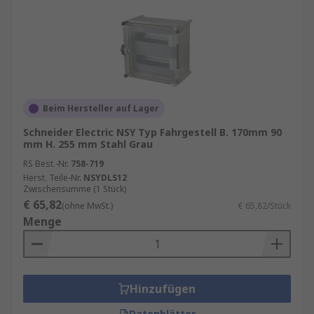
individuelle Anpassungen ermöglichen.
Ein weiterer wichtiger Faktor ist die
Benutzerfreundlichkeit. Werkzeugefreie
Montage, leicht zugängliche Anschlüsse und gut
platzierte Kabelmanagementsysteme können
Beim Hersteller auf Lager
den Aufbau und die Wartung eines Computers
erheblich erleichtern.
Schneider Electric NSY Typ Fahrgestell B. 170mm 90
mm H. 255 mm Stahl Grau
RS Best.-Nr.
758-719
Herst. Teile-Nr.
NSYDLS12
Zwischensumme (1 Stück)
€ 65,82
(ohne MwSt.)
€ 65,82/Stück
Menge
Hinzufügen
Datenblätter