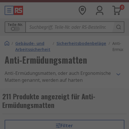
0
Teile-Nr.
/
Gebäude- und
/
Sicherheitsbodenbeläge
/
Anti-
Arbeitssicherheit
Ermüdun
Anti-Ermüdungsmatten
Anti-Ermüdungsmatten, oder auch Ergonomische
Matten genannt, werden auf harten
Fußbodenflächen ausgelegt oder verklebt und
verringern die Ermüdung beim Stehen auf dem
211 Produkte angezeigt für Anti-
Fußboden über längere Zeit. Ergonomische
Ermüdungsmatten
Matten tragen zur Steigerung der Produktivität
bei, indem sie die alltägliche physische
Belastung des Körpers verringern.
Filter