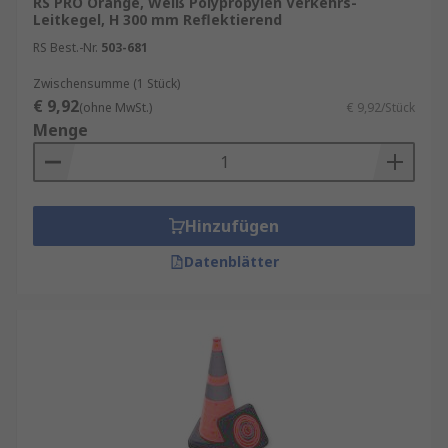
den Innenbereich und ausziehbaren
RS PRO Orange, Weiß Polypropylen Verkehrs-
Leitkegel, H 300 mm Reflektierend
Leitkegeln
RS Best.-Nr.
503-681
Verwendung:
Zwischensumme (1 Stück)
€ 9,92
(ohne MwSt.)
€ 9,92/Stück
Gewerbe
Menge
Industrie
Medizin
Sicherheit
Hinzufügen
Verkehr
Datenblätter
Sperrbereiche