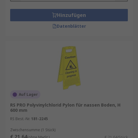
Hinzufügen
Datenblätter
Auf Lager
RS PRO Polyvinylchlorid Pylon für nassen Boden, H
600 mm
RS Best.-Nr.
181-2245
Zwischensumme (1 Stück)
€ 21,64
(ohne MwSt.)
€ 21,64/Stück