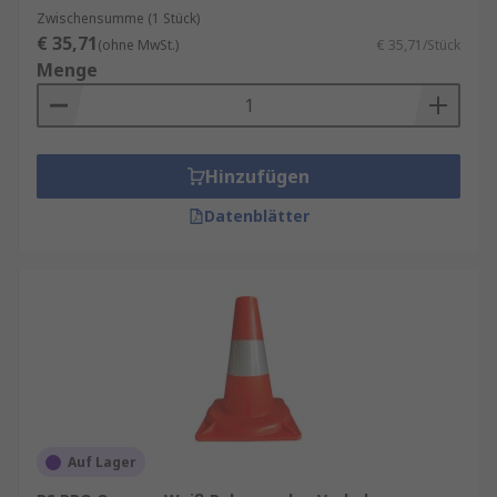
bestimmte Bereiche unzugänglich zu machen.
Zwischensumme (1 Stück)
€ 35,71
Das Absperrband wird dabei meist an der Spitze
(ohne MwSt.)
€ 35,71/Stück
Menge
der Leitkegel angebracht, um einen Durchgang
oder ein Gebiet zu sperren. Das Absperrband ist
in der Regel weiß/rot oder schwarz/gelb.
Werkstoffe:
Hinzufügen
Datenblätter
Gummi
Stahl
Polypropylen
Kunststoff
PVC
Polyethylen
Thermoplast
Auf Lager
Stoff – normalerweise bei Leitkegeln für