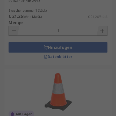
RS Best.-Nr.
181-2244
Zwischensumme (1 Stück)
€ 21,26
(ohne MwSt.)
€ 21,26/Stück
Menge
Hinzufügen
Datenblätter
Auf Lager