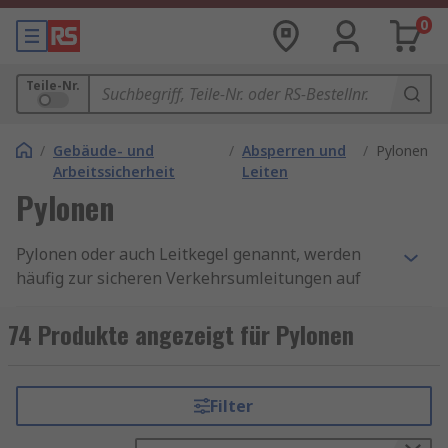
0
Teile-Nr.
/
Gebäude- und
/
Absperren und
/
Pylonen
Arbeitssicherheit
Leiten
Pylonen
Pylonen oder auch Leitkegel genannt, werden
häufig zur sicheren Verkehrsumleitungen auf
Straßen oder Fußgängerwegen verwendet und
können zudem als Warnung vor Gefahren
74 Produkte angezeigt für Pylonen
eingesetzt werden. Die Kegel sind meist rot oder
orangefarben mit weißen, horizontalen Streifen
und reflektieren das Licht für eine bessere
Filter
Sichtbarkeit bei Nacht. Für die Verwendung
innerhalb öffentlicher Gebäude sind die Kegel