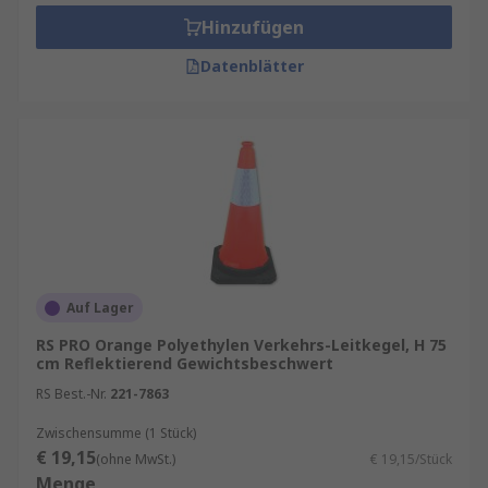
Hinzufügen
Wird auf Fußwegen, in Fußgängerzonen
und als Gefahrenwarnung auf Baustellen
Datenblätter
eingesetzt
Wird zum Abstecken von sicheren
Bereichen für spielende Kindern verwendet
Tragbar, stapelbar, freistehend
Schwerer im unteren Bereich für mehr
Stabilität
Witterungsbeständig
Langlebig
Auf Lager
RS PRO Orange Polyethylen Verkehrs-Leitkegel, H 75
Leitkegel für den Innenbereich:
cm Reflektierend Gewichtsbeschwert
RS Best.-Nr.
221-7863
Wird verwendet, um potenzielle Gefahren
Zwischensumme (1 Stück)
oder Sperrgebiete für die Öffentlichkeit
€ 19,15
(ohne MwSt.)
€ 19,15/Stück
unzugänglich zu machen
Menge