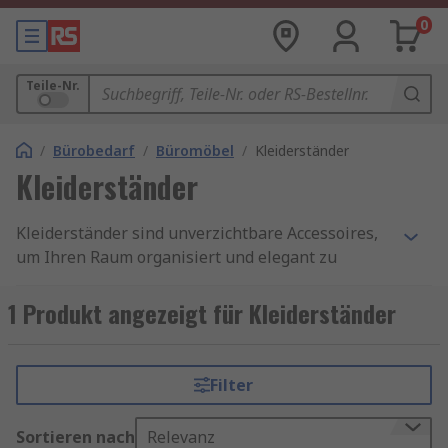
0
Teile-Nr.
/
Bürobedarf
/
Büromöbel
/
Kleiderständer
Kleiderständer
Kleiderständer sind unverzichtbare Accessoires,
um Ihren Raum organisiert und elegant zu
halten. Ob im Eingangsbereich, im Büro oder im
Betrieb – diese Vorrichtungen ermöglichen es
1 Produkt angezeigt für Kleiderständer
Ihnen, Mäntel, Taschen und Regenschirme
aufzuhängen und verleihen Ihrem Interieur
gleichzeitig eine dekorative Note.
Filter
Kleiderständer kaufen
Sortieren nach
Relevanz