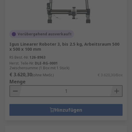
Sie finden Produkte unserer industriellen
Roboter mit den IP-Schutzarten
IP44
,
IP54
und
IP67
.
Vorübergehend ausverkauft
Igus Linearer Roboter 3, bis 2.5 kg, Arbeitsraum 500
x 500 x 100 mm
RS Best.-Nr.
126-8963
Herst. Teile-Nr.
DLE-RG-0001
Zwischensumme (1 Box mit 1 Stück)
€ 3.620,30
(ohne MwSt.)
€ 3.620,30/Box
Menge
Hinzufügen