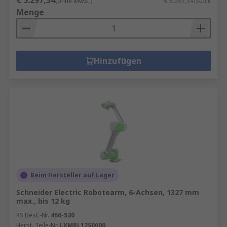
€ 5.297,34
(ohne MwSt.)
€ 5.297,34/Stück
Menge
Hinzufügen
Beim Hersteller auf Lager
Schneider Electric Robotearm, 6-Achsen, 1327 mm
max., bis 12 kg
RS Best.-Nr.
466-530
Herst. Teile-Nr.
LXMRL12S0000