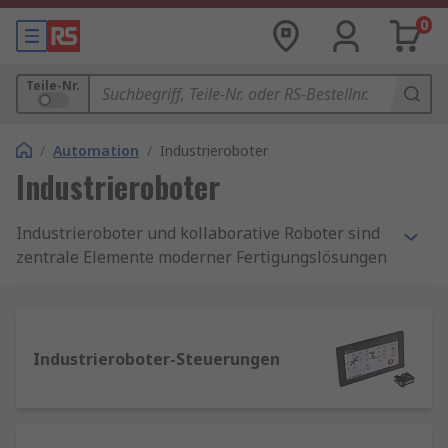
0
Teile-Nr.
/
Automation
/
Industrieroboter
Industrieroboter
Industrieroboter und kollaborative Roboter sind
zentrale Elemente moderner Fertigungslösungen
und bieten zahlreiche Möglichkeiten,
Arbeitsprozesse effizienter und präziser zu
gestalten. Industrieroboter eignen sich
besonders für Aufgaben mit hoher
Industrieroboter-Steuerungen
Wiederholungsgenauigkeit, wie Schweißen,
Montage oder Materialhandling, während
kollaborative Roboter sicher und flexibel mit