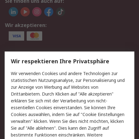
Sie finden uns auch auf:
Wir akzeptieren:
Service
Wir respektieren Ihre Privatsphäre
Value Added Services
Lieferlösungen
Wir verwenden Cookies und andere Technologien zur
Rücksendung/Entsorgung
Kontakt
statistischen Nutzungsanalyse, zur Personalisierung und
Hilfe
zur Anzeige von Werbung auf Websites von
Drittanbietern. Durch Klicken auf "Alle akzeptieren"
Rechtliches
erklären Sie sich mit der Verarbeitung von nicht-
essentiellen Cookies einverstanden. Sie können Ihre
RS Verkaufs- und
Datenschutz
Cookies auswählen, indem Sie auf "Cookie Einstellungen
Lieferbedingungen
verwalten" klicken. Wenn Sie dies nicht möchten, klicken
Cookie-Richtlinie
Zahlungsbedingungen
Sie auf "Alle ablehnen". Dies kann den Zugriff auf
Impressum
Webseite Konditionen
bestimmte Funktionen einschränken. Weitere