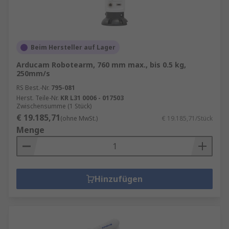
Beim Hersteller auf Lager
Arducam Robotearm, 760 mm max., bis 0.5 kg,
250mm/s
RS Best.-Nr.
795-081
Herst. Teile-Nr.
KR L31 0006 - 017503
Zwischensumme (1 Stück)
€ 19.185,71
(ohne MwSt.)
€ 19.185,71/Stück
Menge
Hinzufügen