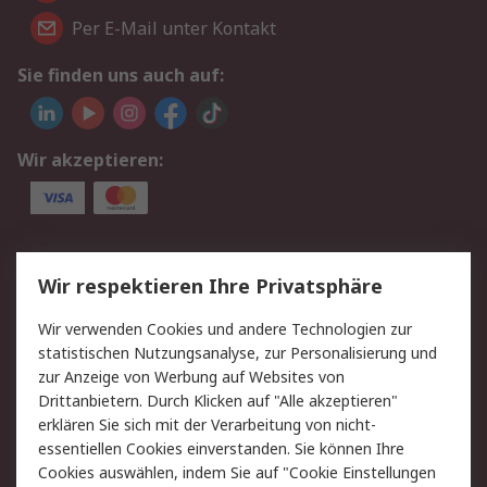
Per E-Mail unter Kontakt
Sie finden uns auch auf:
Wir akzeptieren:
Service
Wir respektieren Ihre Privatsphäre
Value Added Services
Lieferlösungen
Wir verwenden Cookies und andere Technologien zur
Rücksendung/Entsorgung
Kontakt
statistischen Nutzungsanalyse, zur Personalisierung und
Hilfe
zur Anzeige von Werbung auf Websites von
Drittanbietern. Durch Klicken auf "Alle akzeptieren"
Rechtliches
erklären Sie sich mit der Verarbeitung von nicht-
essentiellen Cookies einverstanden. Sie können Ihre
RS Verkaufs- und
Datenschutz
Cookies auswählen, indem Sie auf "Cookie Einstellungen
Lieferbedingungen