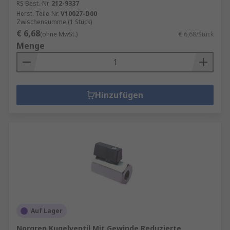
RS Best.-Nr.
212-9337
Herst. Teile-Nr.
V10027-D00
Zwischensumme (1 Stück)
€ 6,68
(ohne MwSt.)
€ 6,68/Stück
Menge
Hinzufügen
Auf Lager
Norgren Kugelventil Mit Gewinde Reduzierte