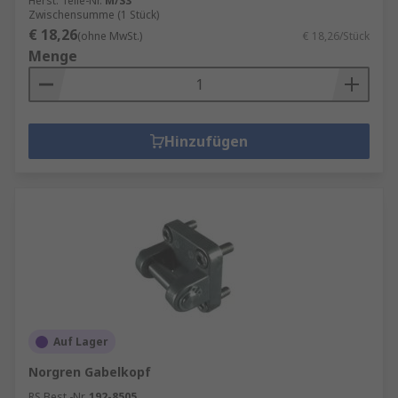
Herst. Teile-Nr.
M/S3
Zwischensumme (1 Stück)
€ 18,26
(ohne MwSt.)
€ 18,26/Stück
Menge
Hinzufügen
Auf Lager
Norgren Gabelkopf
RS Best.-Nr.
192-8505