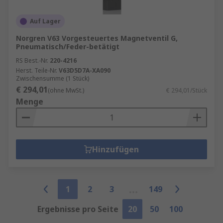
Auf Lager
Norgren V63 Vorgesteuertes Magnetventil G,
Pneumatisch/Feder-betätigt
RS Best.-Nr.
220-4216
Herst. Teile-Nr.
V63D5D7A-XA090
Zwischensumme (1 Stück)
€ 294,01
(ohne MwSt.)
€ 294,01/Stück
Menge
Hinzufügen
1
2
3
149
Ergebnisse pro Seite
20
50
100