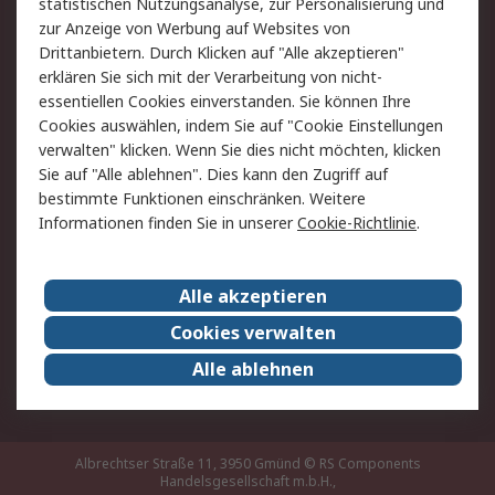
statistischen Nutzungsanalyse, zur Personalisierung und
Hilfe
zur Anzeige von Werbung auf Websites von
Drittanbietern. Durch Klicken auf "Alle akzeptieren"
Rechtliches
erklären Sie sich mit der Verarbeitung von nicht-
essentiellen Cookies einverstanden. Sie können Ihre
RS Verkaufs- und
Datenschutz
Cookies auswählen, indem Sie auf "Cookie Einstellungen
Lieferbedingungen
verwalten" klicken. Wenn Sie dies nicht möchten, klicken
Cookie-Richtlinie
Zahlungsbedingungen
Sie auf "Alle ablehnen". Dies kann den Zugriff auf
Impressum
Webseite Konditionen
bestimmte Funktionen einschränken. Weitere
Informationen finden Sie in unserer
Cookie-Richtlinie
.
Über RS
Alle akzeptieren
Unternehmen
RS weltweit
Karriere bei RS
Nachhaltigkeit
Cookies verwalten
Qualität/Zertifikate
Presse-Center
Alle ablehnen
Event-Center
Albrechtser Straße 11, 3950 Gmünd
© RS Components
Handelsgesellschaft m.b.H.,