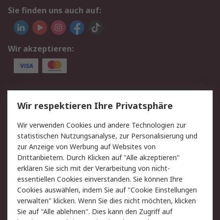
Sie finden uns auch auf:
Wir akzeptieren:
Service
Wir respektieren Ihre Privatsphäre
Value Added Services
Lieferlösungen
Wir verwenden Cookies und andere Technologien zur
Rücksendung/Entsorgung
Kontakt
statistischen Nutzungsanalyse, zur Personalisierung und
Hilfe
zur Anzeige von Werbung auf Websites von
Drittanbietern. Durch Klicken auf "Alle akzeptieren"
Rechtliches
erklären Sie sich mit der Verarbeitung von nicht-
essentiellen Cookies einverstanden. Sie können Ihre
RS Verkaufs- und
Datenschutz
Cookies auswählen, indem Sie auf "Cookie Einstellungen
Lieferbedingungen
verwalten" klicken. Wenn Sie dies nicht möchten, klicken
Cookie-Richtlinie
Zahlungsbedingungen
Sie auf "Alle ablehnen". Dies kann den Zugriff auf