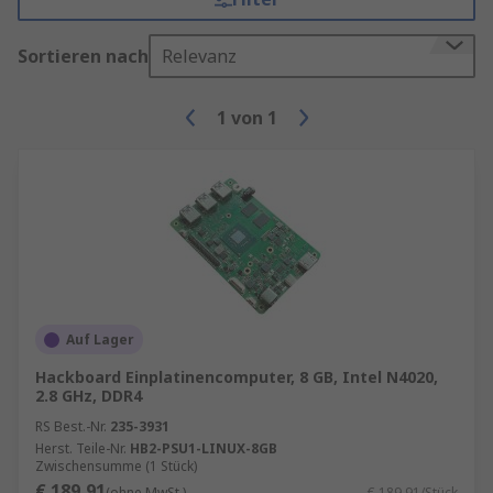
Sortieren nach
Relevanz
1
von
1
Auf Lager
Hackboard Einplatinencomputer, 8 GB, Intel N4020,
2.8 GHz, DDR4
RS Best.-Nr.
235-3931
Herst. Teile-Nr.
HB2-PSU1-LINUX-8GB
Zwischensumme (1 Stück)
€ 189,91
(ohne MwSt.)
€ 189,91/Stück