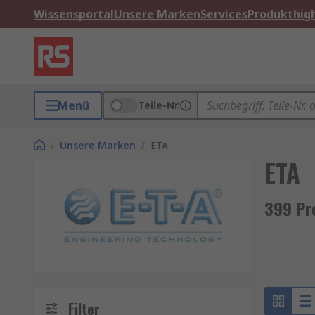
Wissensportal
Unsere Marken
Services
Produkthigh
Menü
Teile-Nr.
/
Unsere Marken
/
ETA
ETA
399 Pr
Filter