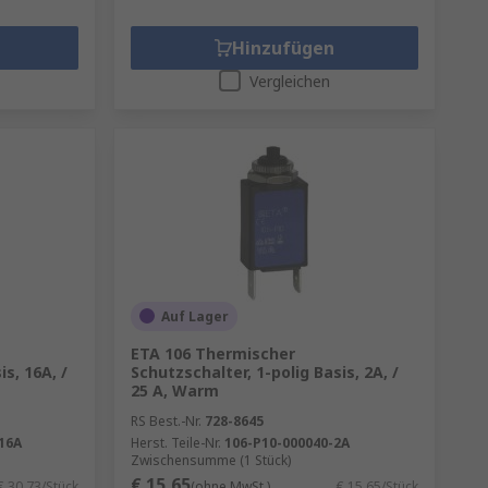
Hinzufügen
Vergleichen
Auf Lager
ETA 106 Thermischer
is, 16A, /
Schutzschalter, 1-polig Basis, 2A, /
25 A, Warm
RS Best.-Nr.
728-8645
16A
Herst. Teile-Nr.
106-P10-000040-2A
Zwischensumme (1 Stück)
€ 15,65
€ 30,73/Stück
(ohne MwSt.)
€ 15,65/Stück