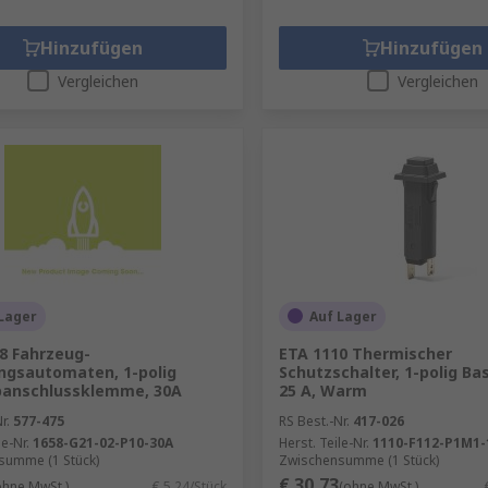
Hinzufügen
Hinzufügen
Vergleichen
Vergleichen
Lager
Auf Lager
8 Fahrzeug-
ETA 1110 Thermischer
ngsautomaten, 1-polig
Schutzschalter, 1-polig Bas
banschlussklemme, 30A
25 A, Warm
r.
577-475
RS Best.-Nr.
417-026
le-Nr.
1658-G21-02-P10-30A
Herst. Teile-Nr.
1110-F112-P1M1-
summe (1 Stück)
Zwischensumme (1 Stück)
€ 30,73
ohne MwSt.)
€ 5,24/Stück
(ohne MwSt.)