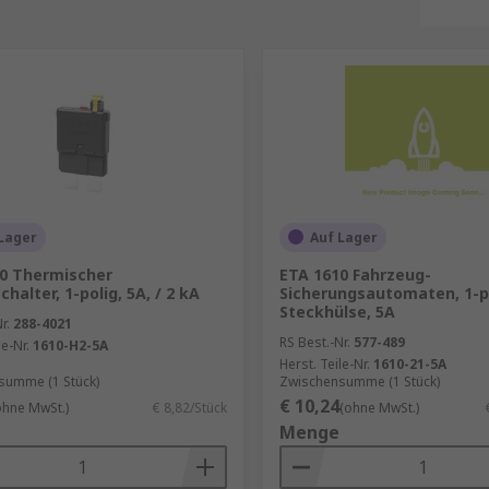
Lager
Auf Lager
0 Thermischer
ETA 1610 Fahrzeug-
halter, 1-polig, 5A, / 2 kA
Sicherungsautomaten, 1-p
Steckhülse, 5A
r.
288-4021
RS Best.-Nr.
577-489
le-Nr.
1610-H2-5A
Herst. Teile-Nr.
1610-21-5A
summe (1 Stück)
Zwischensumme (1 Stück)
€ 10,24
ohne MwSt.)
€ 8,82/Stück
(ohne MwSt.)
Menge