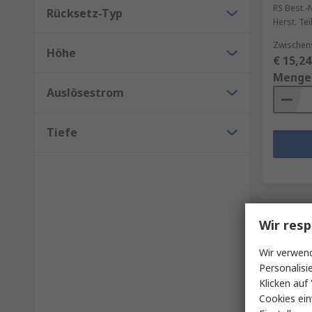
RS Best.-N
Rücksetz-Typ
Herst. Tei
Zwischen
Höhe
€ 15,24
Menge
Auslösestrom
Tiefe
Wir resp
Wir verwend
Personalisi
Klicken auf 
Cookies ein