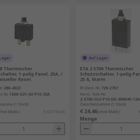
Lager
Auf Lager
8 Thermischer
ETA 2 5700 Thermischer
halter, 1-polig Panel, 25A, /
Schutzschalter, 1-polig Pan
anueller Reset
25 A, Warm
r.
288-4022
RS Best.-Nr.
729-2767
le-Nr.
1658-G21-02-P10-25A
Herst. Teile-Nr.
2-5700-IG2-P10-DD-000040-12A
summe (1 Stück)
Zwischensumme (1 Stück)
€ 24,46
ohne MwSt.)
€ 6,07/Stück
(ohne MwSt.)
Menge