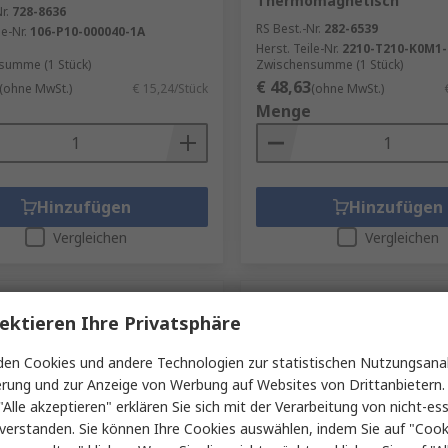
Thermomagnetisch
r.
728-8636
RS Best.-Nr.
282-6539
le-Nr.
106-P10-000040-1A
Herst. Teile-Nr.
2210-T210-K0M1-
summe (1 Stück)
Zwischensumme (1 Stück)
€ 48,63
(ohne MwSt.)
€ 15,24/Stück
(ohne MwSt.)
Menge
Hinzufügen
Hinzufügen
Vergleichen
Vergleichen
ektieren Ihre Privatsphäre
en Cookies und andere Technologien zur statistischen Nutzungsanal
erung und zur Anzeige von Werbung auf Websites von Drittanbietern.
"Alle akzeptieren" erklären Sie sich mit der Verarbeitung von nicht-ess
verstanden. Sie können Ihre Cookies auswählen, indem Sie auf "Cook