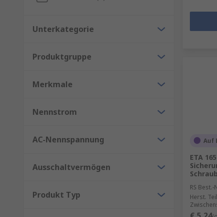
Unterkategorie
Produktgruppe
Merkmale
Nennstrom
AC-Nennspannung
Auf 
ETA 165
Sicheru
Ausschaltvermögen
Schrau
RS Best.-N
Produkt Typ
Herst. Tei
Zwischen
€ 5,24
(