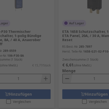
Lager
Auf Lager
-P30 Thermischer
ETA 1658 Schutzschalter, 1
chalter, 1-polig Bündige
ETA Panel, 20A, / 30 A, Man
, 8A, / 40 A, Anaerober
Reset
ff
RS Best.-Nr.
285-7897
r.
289-0559
Herst. Teile-Nr.
1658-G21-02-P10
le-Nr.
106-P30-8A
summe (1 Stück)
Zwischensumme (1 Stück)
€ 6,61
(ohne MwSt.)
€ 15,77/Stück
(ohne MwSt.)
Menge
Hinzufügen
Hinzufügen
Vergleichen
Vergleichen