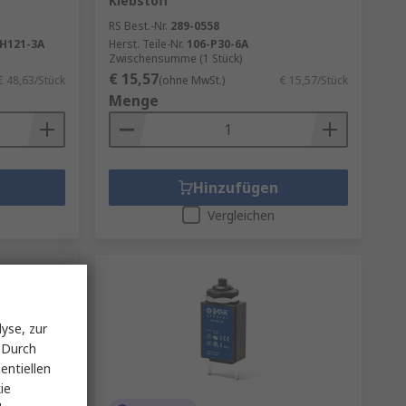
Klebstoff
RS Best.-Nr.
289-0558
H121-3A
Herst. Teile-Nr.
106-P30-6A
Zwischensumme (1 Stück)
€ 15,57
€ 48,63/Stück
(ohne MwSt.)
€ 15,57/Stück
Menge
Hinzufügen
Vergleichen
yse, zur
 Durch
entiellen
ie