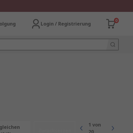
0
olgung
Login / Registrierung
1
von
gleichen
Zurücksetzen
20