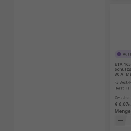
Auf 
ETA 165
Schutzsc
30 A, M
RS Best.-N
Herst. Tei
Zwischen
€ 6,07
(
Menge