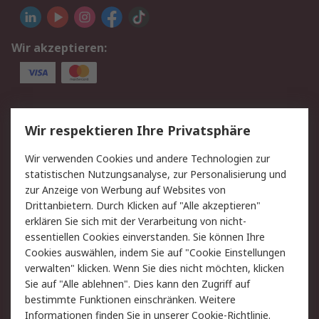
Wir akzeptieren:
Service
Wir respektieren Ihre Privatsphäre
Value Added Services
Lieferlösungen
Wir verwenden Cookies und andere Technologien zur
Rücksendung/Entsorgung
Kontakt
statistischen Nutzungsanalyse, zur Personalisierung und
Hilfe
zur Anzeige von Werbung auf Websites von
Drittanbietern. Durch Klicken auf "Alle akzeptieren"
Rechtliches
erklären Sie sich mit der Verarbeitung von nicht-
essentiellen Cookies einverstanden. Sie können Ihre
RS Verkaufs- und
Datenschutz
Cookies auswählen, indem Sie auf "Cookie Einstellungen
Lieferbedingungen
verwalten" klicken. Wenn Sie dies nicht möchten, klicken
Cookie-Richtlinie
Zahlungsbedingungen
Sie auf "Alle ablehnen". Dies kann den Zugriff auf
Impressum
Webseite Konditionen
bestimmte Funktionen einschränken. Weitere
Informationen finden Sie in unserer
Cookie-Richtlinie
.