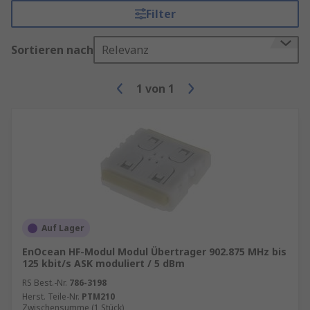
Filter
Sortieren nach
Relevanz
1
von
1
Auf Lager
EnOcean HF-Modul Modul Übertrager 902.875 MHz bis
125 kbit/s ASK moduliert / 5 dBm
RS Best.-Nr.
786-3198
Herst. Teile-Nr.
PTM210
Zwischensumme (1 Stück)