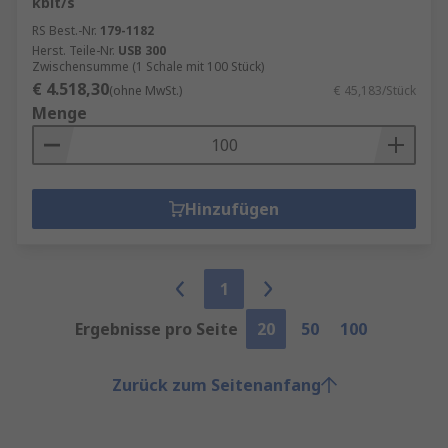
kbit/s
RS Best.-Nr.
179-1182
Herst. Teile-Nr.
USB 300
Zwischensumme (1 Schale mit 100 Stück)
€ 4.518,30
(ohne MwSt.)
€ 45,183/Stück
Menge
Hinzufügen
1
Ergebnisse pro Seite
20
50
100
Zurück zum Seitenanfang