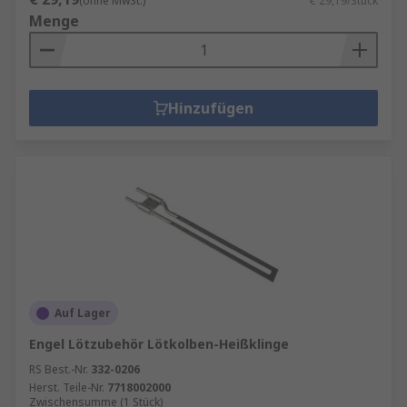
(ohne MwSt.)
€ 29,19/Stück
Menge
Hinzufügen
Auf Lager
Engel Lötzubehör Lötkolben-Heißklinge
RS Best.-Nr.
332-0206
Herst. Teile-Nr.
7718002000
Zwischensumme (1 Stück)