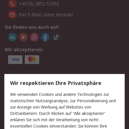
+43 (0) 2852 53765
Per E-Mail unter Kontakt
Sie finden uns auch auf:
Wir akzeptieren:
Service
Wir respektieren Ihre Privatsphäre
Value Added Services
Lieferlösungen
Wir verwenden Cookies und andere Technologien zur
Rücksendung/Entsorgung
Kontakt
statistischen Nutzungsanalyse, zur Personalisierung und
Hilfe
zur Anzeige von Werbung auf Websites von
Drittanbietern. Durch Klicken auf "Alle akzeptieren"
Rechtliches
erklären Sie sich mit der Verarbeitung von nicht-
essentiellen Cookies einverstanden. Sie können Ihre
RS Verkaufs- und
Datenschutz