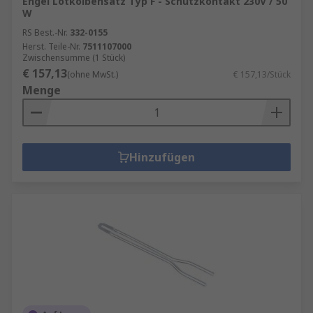
Engel Lötkolbensatz Typ F - Schutzkontakt 230V / 50
W
RS Best.-Nr.
332-0155
Herst. Teile-Nr.
7511107000
Zwischensumme (1 Stück)
€ 157,13
(ohne MwSt.)
€ 157,13/Stück
Menge
Hinzufügen