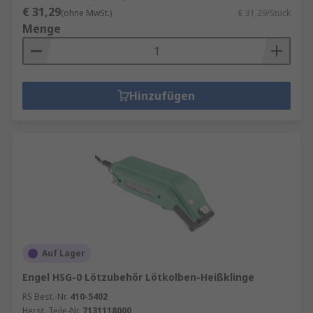
€ 31,29
(ohne MwSt.)
€ 31,29/Stück
Menge
Hinzufügen
Auf Lager
Engel HSG-0 Lötzubehör Lötkolben-Heißklinge
RS Best.-Nr.
410-5402
Herst. Teile-Nr.
7131118000