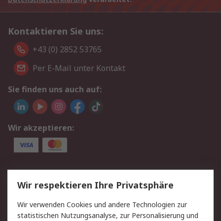
Kontaktieren Sie uns:
+43 (0) 2852 53765
Per E-Mail unter Kontakt
Sie finden uns auch auf:
Wir akzeptieren:
Service
Wir respektieren Ihre Privatsphäre
Value Added Services
Lieferlösungen
Wir verwenden Cookies und andere Technologien zur
Rücksendung/Entsorgung
Kontakt
statistischen Nutzungsanalyse, zur Personalisierung und
Hilfe