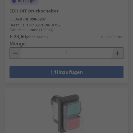
Auf Lager
EICHOFF Druckschalter
RS Best.-Nr.
398-5207
Herst. Teile-Nr.
3251-20-01/52
Zwischensumme (1 Stück)
€ 23,60
(ohne MwSt.)
€ 23,60/Stück
Menge
Hinzufügen