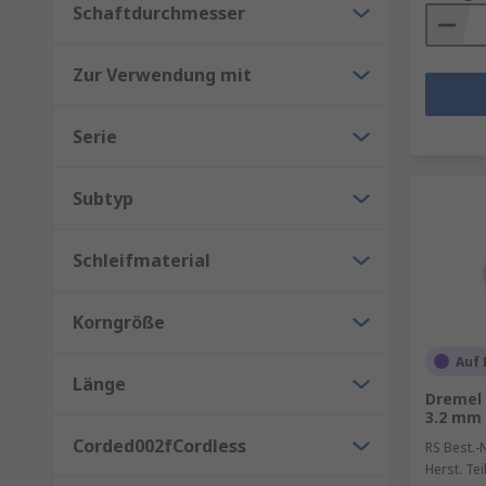
Schaftdurchmesser
Zur Verwendung mit
Serie
Subtyp
Schleifmaterial
Korngröße
Auf 
Länge
Dremel 
3.2 mm
Corded002fCordless
RS Best.-N
Herst. Tei