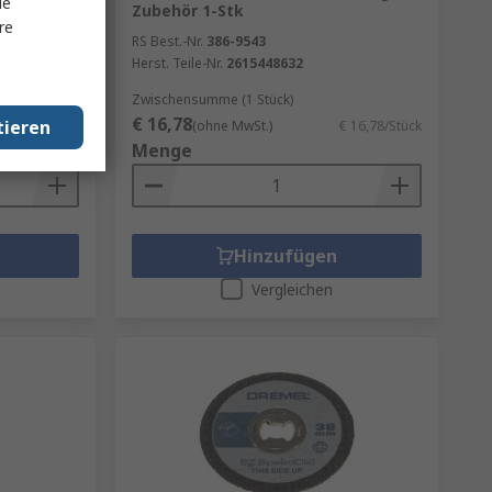
le
1-Stk
Zubehör 1-Stk
re
RS Best.-Nr.
386-9543
Herst. Teile-Nr.
2615448632
Zwischensumme (1 Stück)
€ 16,78
tieren
€ 23,19/Stück
(ohne MwSt.)
€ 16,78/Stück
Menge
Hinzufügen
Vergleichen