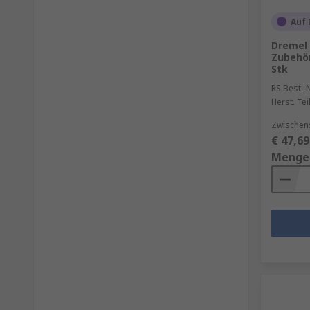
Auf 
Dremel
Zubehör
Stk
RS Best.-N
Herst. Tei
Zwischen
€ 47,69
Menge