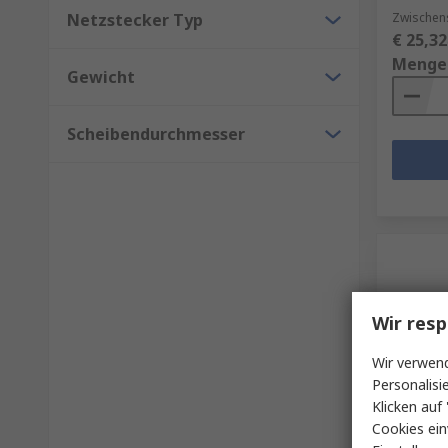
Netzstecker Typ
Zwischen
€ 25,32
Menge
Gewicht
Scheibendurchmesser
Wir resp
Wir verwend
Personalisi
Klicken auf 
Auf 
Cookies ein
Dremel 