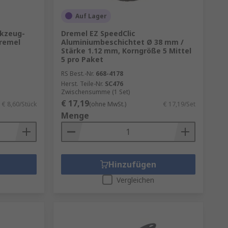
Auf Lager
rkzeug-
Dremel EZ SpeedClic
Dremel
Aluminiumbeschichtet Ø 38 mm /
Stärke 1.12 mm, Korngröße 5 Mittel
5 pro Paket
RS Best.-Nr.
668-4178
Herst. Teile-Nr.
SC476
Zwischensumme (1 Set)
€ 17,19
€ 8,60/Stück
(ohne MwSt.)
€ 17,19/Set
Menge
Hinzufügen
Vergleichen