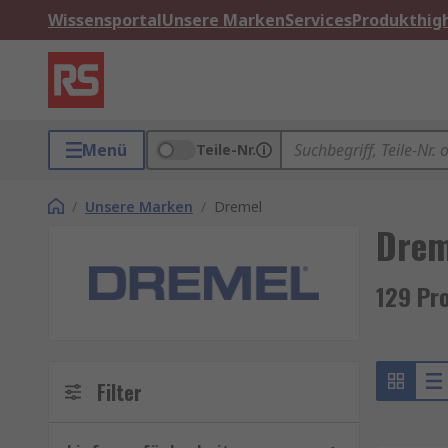
Wissensportal
Unsere Marken
Services
Produkthigh
Menü
Teile-Nr.
/
Unsere Marken
/
Dremel
Drem
129 Pr
Filter