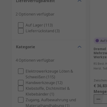
Lieferverfügbarkeit
2 Optionen verfügbar
Auf Lager (113)
Lieferrückstand (3)
Auf 
Kategorie
Dremel 
Mehrzw
Werkze
4 Optionen verfügbar
RS Best.-N
Herst. Tei
Elektrowerkzeuge Löten &
Schweißen (115)
Zwischen
Handwerkzeuge (12)
€ 36,83
Klebstoffe, Dichtmittel &
Menge
Klebebänder (1)
Zugang, Aufbewahrung und
Materialhandhabung (1)