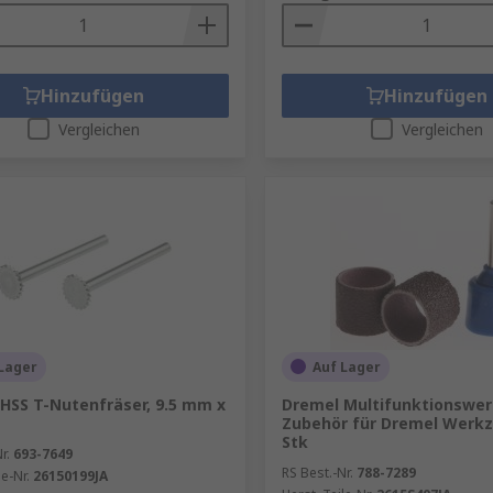
Hinzufügen
Hinzufügen
Vergleichen
Vergleichen
Lager
Auf Lager
HSS T-Nutenfräser, 9.5 mm x
Dremel Multifunktionswe
Zubehör für Dremel Werkz
Stk
r.
693-7649
RS Best.-Nr.
788-7289
le-Nr.
26150199JA