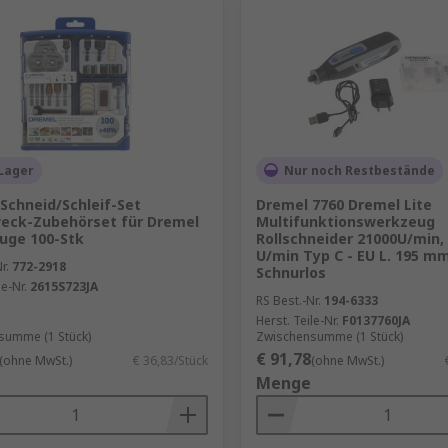
Lager
Nur noch Restbestände
Schneid/Schleif-Set
Dremel 7760 Dremel Lite
eck-Zubehörset für Dremel
Multifunktionswerkzeug
uge 100-Stk
Rollschneider 21000U/min,
U/min Typ C - EU L. 195 m
r.
772-2918
Schnurlos
le-Nr.
2615S723JA
RS Best.-Nr.
194-6333
Herst. Teile-Nr.
F0137760JA
summe (1 Stück)
Zwischensumme (1 Stück)
€ 91,78
(ohne MwSt.)
€ 36,83/Stück
(ohne MwSt.)
Menge