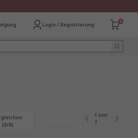
0
olgung
Login / Registrierung
1
von
rgleichen
Zurücksetzen
7
(0/8)