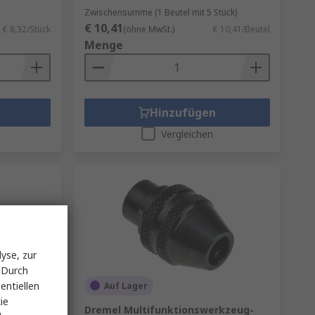
Zwischensumme (1 Beutel mit 5 Stück)
€ 10,41
€ 8,32/Stück
(ohne MwSt.)
€ 10,41/Beutel
Menge
Hinzufügen
Vergleichen
yse, zur
 Durch
entiellen
Auf Lager
ie
rkzeug-
Dremel Multifunktionswerkzeug-