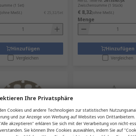
Herst. Teile-Nr.
2615S407JA
summe (1 Set)
Zwischensumme (1 Stück)
€ 8,32
(ohne MwSt.)
€ 25,32/Set
(ohne MwSt.)
Menge
Hinzufügen
Hinzufügen
Vergleichen
Vergleichen
ektieren Ihre Privatsphäre
en Cookies und andere Technologien zur statistischen Nutzungsanal
erung und zur Anzeige von Werbung auf Websites von Drittanbietern.
"Alle akzeptieren" erklären Sie sich mit der Verarbeitung von nicht-ess
Lager
Auf Lager
verstanden. Sie können Ihre Cookies auswählen, indem Sie auf "Cook
EZ SpeedClic
Dremel Multifunktionswe