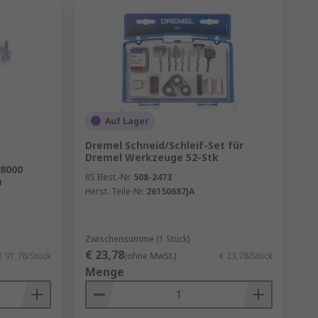
Auf Lager
Dremel Schneid/Schleif-Set für
Dremel Werkzeuge 52-Stk
 8000
RS Best.-Nr.
508-2473
m
Herst. Teile-Nr.
26150687JA
Zwischensumme (1 Stück)
€ 23,78
€ 91,78/Stück
(ohne MwSt.)
€ 23,78/Stück
Menge