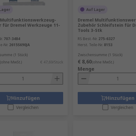
Lager
Auf Lager
 Multifunktionswerkzeug-
Dremel Multifunktionswe
 für Dremel Werkzeuge 11-
Zubehör Schleifstein für 
Tools 3-Stk
r.
707-3484
RS Best.-Nr.
275-6327
le-Nr.
2615S690JA
Herst. Teile-Nr.
8153
summe (1 Stück)
Zwischensumme (1 Stück)
€ 8,60
(ohne MwSt.)
€ 47,69/Stück
(ohne MwSt.)
Menge
Hinzufügen
Hinzufügen
Vergleichen
Vergleichen