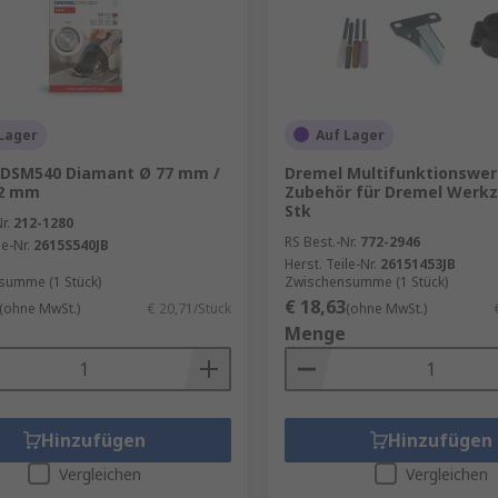
Lager
Auf Lager
 DSM540 Diamant Ø 77 mm /
Dremel Multifunktionswe
 2 mm
Zubehör für Dremel Werkz
Stk
r.
212-1280
RS Best.-Nr.
772-2946
le-Nr.
2615S540JB
Herst. Teile-Nr.
26151453JB
summe (1 Stück)
Zwischensumme (1 Stück)
€ 18,63
(ohne MwSt.)
€ 20,71/Stück
(ohne MwSt.)
Menge
Hinzufügen
Hinzufügen
Vergleichen
Vergleichen