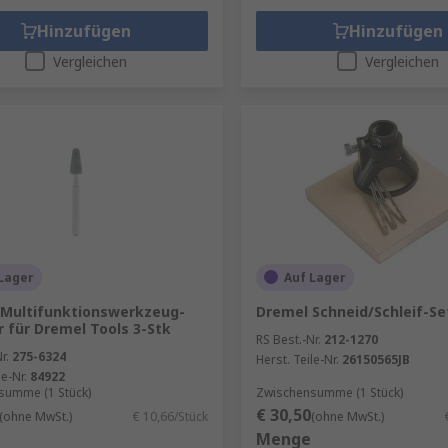
Hinzufügen
Hinzufügen
Vergleichen
Vergleichen
Lager
Auf Lager
 Multifunktionswerkzeug-
Dremel Schneid/Schleif-Se
 für Dremel Tools 3-Stk
RS Best.-Nr.
212-1270
r.
275-6324
Herst. Teile-Nr.
26150565JB
le-Nr.
84922
summe (1 Stück)
Zwischensumme (1 Stück)
€ 30,50
(ohne MwSt.)
€ 10,66/Stück
(ohne MwSt.)
Menge