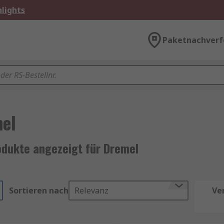
lights
Paketnachverf
el
odukte angezeigt für Dremel
Sortieren nach
Relevanz
Ve