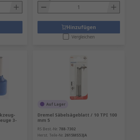
Hinzufügen
Vergleichen
Auf Lager
rkzeug-
Dremel Säbelsägeblatt / 10 TPI 100
euge 3-
mm 5
RS Best.-Nr.
788-7302
Herst. Teile-Nr.
2615MS53JA