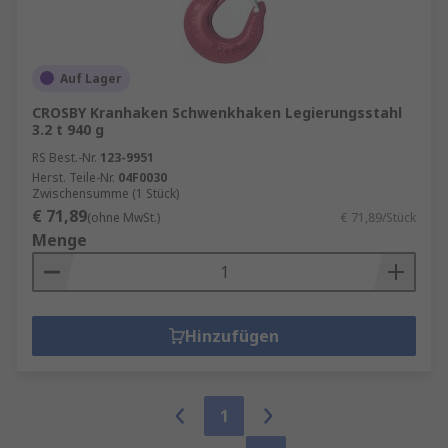
Auf Lager
CROSBY Kranhaken Schwenkhaken Legierungsstahl
3.2 t 940 g
RS Best.-Nr.
123-9951
Herst. Teile-Nr.
04F0030
Zwischensumme (1 Stück)
€ 71,89
(ohne MwSt.)
€ 71,89/Stück
Menge
Hinzufügen
1