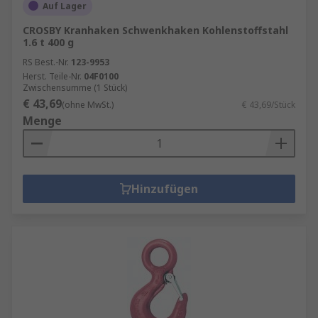
Auf Lager
CROSBY Kranhaken Schwenkhaken Kohlenstoffstahl
1.6 t 400 g
RS Best.-Nr.
123-9953
Herst. Teile-Nr.
04F0100
Zwischensumme (1 Stück)
€ 43,69
(ohne MwSt.)
€ 43,69/Stück
Menge
Hinzufügen