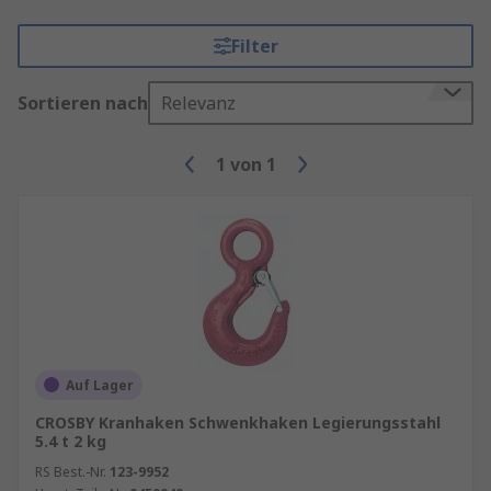
Filter
Sortieren nach
Relevanz
1
von
1
Auf Lager
CROSBY Kranhaken Schwenkhaken Legierungsstahl
5.4 t 2 kg
RS Best.-Nr.
123-9952