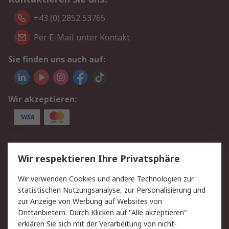
+43 (0) 2852 53765
Per E-Mail unter Kontakt
Sie finden uns auch auf:
Wir akzeptieren:
Service
Wir respektieren Ihre Privatsphäre
Value Added Services
Lieferlösungen
Wir verwenden Cookies und andere Technologien zur
Rücksendung/Entsorgung
Kontakt
statistischen Nutzungsanalyse, zur Personalisierung und
Hilfe
zur Anzeige von Werbung auf Websites von
Drittanbietern. Durch Klicken auf "Alle akzeptieren"
Rechtliches
erklären Sie sich mit der Verarbeitung von nicht-