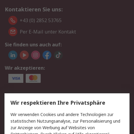
Kontaktieren Sie uns:
+43 (0) 2852 53765
Per E-Mail unter Kontakt
Sie finden uns auch auf:
Wir akzeptieren:
Service
Wir respektieren Ihre Privatsphäre
Value Added Services
Lieferlösungen
Wir verwenden Cookies und andere Technologien zur
Rücksendung/Entsorgung
Kontakt
statistischen Nutzungsanalyse, zur Personalisierung und
Hilfe
zur Anzeige von Werbung auf Websites von