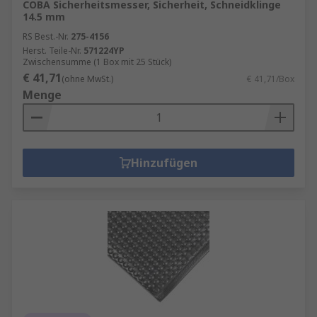
COBA Sicherheitsmesser, Sicherheit, Schneidklinge
14.5 mm
RS Best.-Nr.
275-4156
Herst. Teile-Nr.
571224YP
Zwischensumme (1 Box mit 25 Stück)
€ 41,71
(ohne MwSt.)
€ 41,71/Box
Menge
Hinzufügen