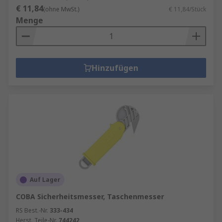
€ 11,84
(ohne MwSt.)
€ 11,84/Stück
Menge
Hinzufügen
Auf Lager
COBA Sicherheitsmesser, Taschenmesser
RS Best.-Nr.
333-434
Herst. Teile-Nr.
744242