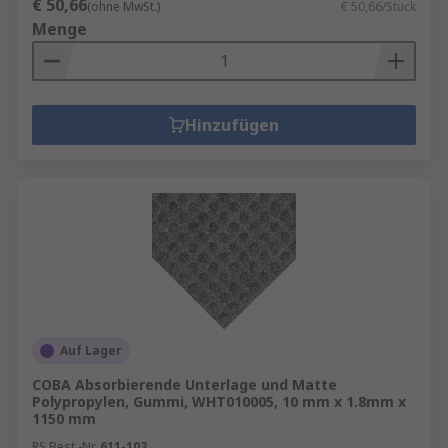
€ 50,66
(ohne MwSt.)
€ 50,66/Stück
Menge
Hinzufügen
Auf Lager
COBA Absorbierende Unterlage und Matte
Polypropylen, Gummi, WHT010005, 10 mm x 1.8mm x
1150 mm
RS Best.-Nr.
611-103