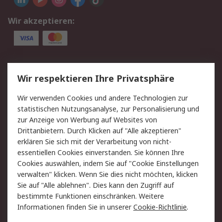
Wir akzeptieren:
Service
Wir respektieren Ihre Privatsphäre
Value Added Services
Lieferlösungen
Wir verwenden Cookies und andere Technologien zur
Rücksendung/Entsorgung
Kontakt
statistischen Nutzungsanalyse, zur Personalisierung und
Hilfe
zur Anzeige von Werbung auf Websites von
Drittanbietern. Durch Klicken auf "Alle akzeptieren"
Rechtliches
erklären Sie sich mit der Verarbeitung von nicht-
essentiellen Cookies einverstanden. Sie können Ihre
RS Verkaufs- und
Datenschutz
Cookies auswählen, indem Sie auf "Cookie Einstellungen
Lieferbedingungen
verwalten" klicken. Wenn Sie dies nicht möchten, klicken
Cookie-Richtlinie
Zahlungsbedingungen
Sie auf "Alle ablehnen". Dies kann den Zugriff auf
Impressum
Webseite Konditionen
bestimmte Funktionen einschränken. Weitere
Informationen finden Sie in unserer
Cookie-Richtlinie
.
Über RS