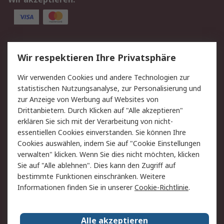
Service
Wir respektieren Ihre Privatsphäre
Value Added Services
Lieferlösungen
Wir verwenden Cookies und andere Technologien zur
Rücksendung/Entsorgung
Kontakt
statistischen Nutzungsanalyse, zur Personalisierung und
Hilfe
zur Anzeige von Werbung auf Websites von
Drittanbietern. Durch Klicken auf "Alle akzeptieren"
Rechtliches
erklären Sie sich mit der Verarbeitung von nicht-
essentiellen Cookies einverstanden. Sie können Ihre
RS Verkaufs- und
Datenschutz
Cookies auswählen, indem Sie auf "Cookie Einstellungen
Lieferbedingungen
verwalten" klicken. Wenn Sie dies nicht möchten, klicken
Cookie-Richtlinie
Zahlungsbedingungen
Sie auf "Alle ablehnen". Dies kann den Zugriff auf
Impressum
Webseite Konditionen
bestimmte Funktionen einschränken. Weitere
Informationen finden Sie in unserer
Cookie-Richtlinie
.
Über RS
Alle akzeptieren
Unternehmen
RS weltweit