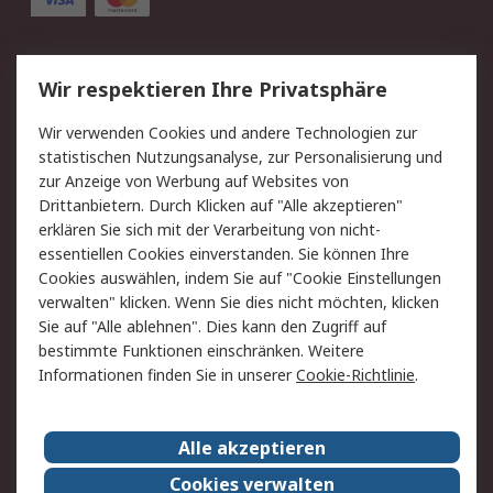
Service
Wir respektieren Ihre Privatsphäre
Value Added Services
Lieferlösungen
Wir verwenden Cookies und andere Technologien zur
Rücksendung/Entsorgung
Kontakt
statistischen Nutzungsanalyse, zur Personalisierung und
Hilfe
zur Anzeige von Werbung auf Websites von
Drittanbietern. Durch Klicken auf "Alle akzeptieren"
Rechtliches
erklären Sie sich mit der Verarbeitung von nicht-
essentiellen Cookies einverstanden. Sie können Ihre
RS Verkaufs- und
Datenschutz
Cookies auswählen, indem Sie auf "Cookie Einstellungen
Lieferbedingungen
verwalten" klicken. Wenn Sie dies nicht möchten, klicken
Cookie-Richtlinie
Zahlungsbedingungen
Sie auf "Alle ablehnen". Dies kann den Zugriff auf
Impressum
Webseite Konditionen
bestimmte Funktionen einschränken. Weitere
Informationen finden Sie in unserer
Cookie-Richtlinie
.
Über RS
Alle akzeptieren
Unternehmen
RS weltweit
Karriere bei RS
Nachhaltigkeit
Cookies verwalten