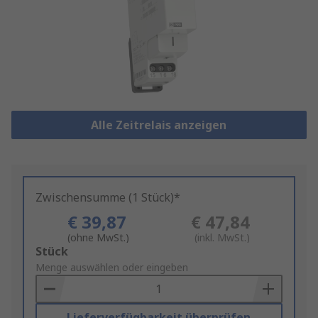
Alle Zeitrelais anzeigen
Zwischensumme (1 Stück)*
€ 39,87
€ 47,84
(ohne MwSt.)
(inkl. MwSt.)
Add
Stück
to
Menge auswählen oder eingeben
Basket
Lieferverfügbarkeit überprüfen