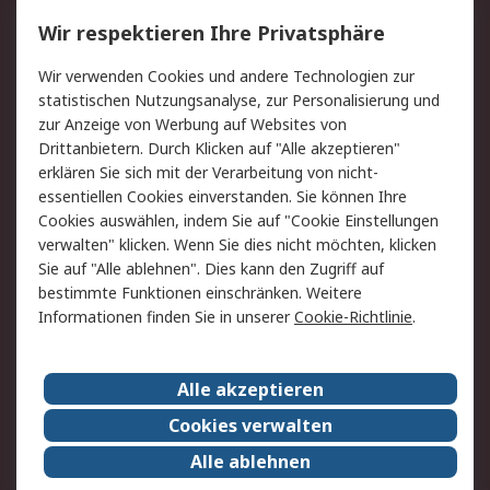
Service
Wir respektieren Ihre Privatsphäre
Value Added Services
Lieferlösungen
Wir verwenden Cookies und andere Technologien zur
Rücksendung/Entsorgung
Kontakt
statistischen Nutzungsanalyse, zur Personalisierung und
Hilfe
zur Anzeige von Werbung auf Websites von
Drittanbietern. Durch Klicken auf "Alle akzeptieren"
Rechtliches
erklären Sie sich mit der Verarbeitung von nicht-
essentiellen Cookies einverstanden. Sie können Ihre
RS Verkaufs- und
Datenschutz
Cookies auswählen, indem Sie auf "Cookie Einstellungen
Lieferbedingungen
verwalten" klicken. Wenn Sie dies nicht möchten, klicken
Cookie-Richtlinie
Zahlungsbedingungen
Sie auf "Alle ablehnen". Dies kann den Zugriff auf
Impressum
Webseite Konditionen
bestimmte Funktionen einschränken. Weitere
Informationen finden Sie in unserer
Cookie-Richtlinie
.
Über RS
Alle akzeptieren
Unternehmen
RS weltweit
Karriere bei RS
Nachhaltigkeit
Cookies verwalten
Qualität/Zertifikate
Presse-Center
Alle ablehnen
Event-Center