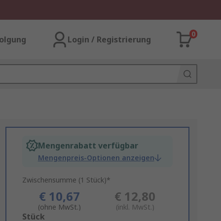
0
olgung
Login / Registrierung
Mengenrabatt verfügbar
Mengenpreis-Optionen anzeigen
Zwischensumme (1 Stück)*
€ 10,67
€ 12,80
(ohne MwSt.)
(inkl. MwSt.)
Add
Stück