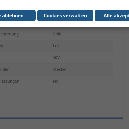
nder Gender
Stecker
e ablehnen
Cookies verwalten
Alle akzep
Silber
chichtung
Gold
yp
Lot
50V
ender
Stecker
lassungen
No