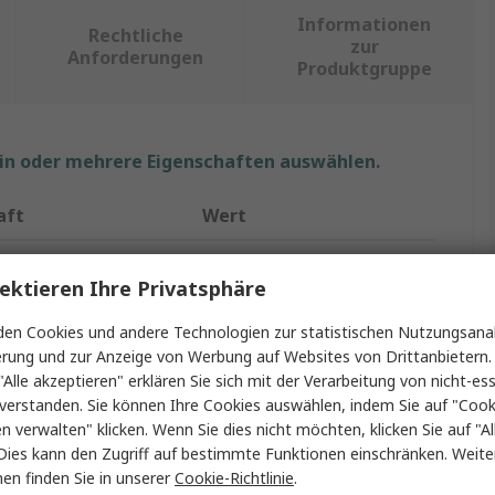
Informationen
Rechtliche
zur
Anforderungen
Produktgruppe
ein oder mehrere Eigenschaften auswählen.
aft
Wert
RS PRO
ektieren Ihre Privatsphäre
 Kontakte
4
en Cookies und andere Technologien zur statistischen Nutzungsanal
p
XLR-Steckverbinder
erung und zur Anzeige von Werbung auf Websites von Drittanbietern.
"Alle akzeptieren" erklären Sie sich mit der Verarbeitung von nicht-ess
ke
7.5A
verstanden. Sie können Ihre Cookies auswählen, indem Sie auf "Cook
en verwalten" klicken. Wenn Sie dies nicht möchten, klicken Sie auf "Al
t
Panel
Dies kann den Zugriff auf bestimmte Funktionen einschränken. Weite
en finden Sie in unserer
Cookie-Richtlinie
.
srichtung
Gerade