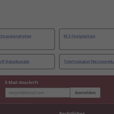
Schraubendreher
M.2 Festplatten
off Kabelkanäle
Telefonkabel Netzwerkk
E-Mail-Anschrift
Anmelden
Rechtliches