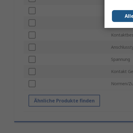
Steckverbi
All
Farbe
Kontaktbes
Anschlusst
Spannung
Kontakt G
Normen/Zu
Ähnliche Produkte finden