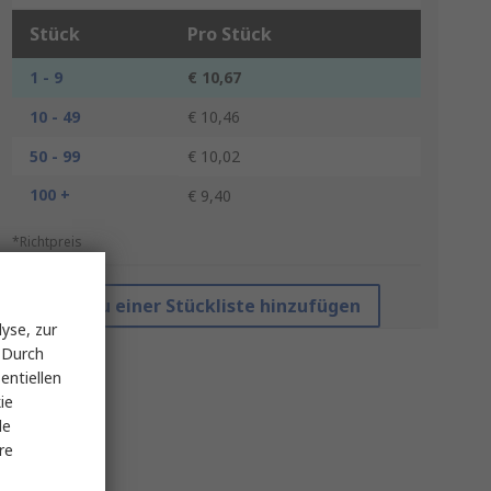
Stück
Pro Stück
1 - 9
€ 10,67
10 - 49
€ 10,46
50 - 99
€ 10,02
100 +
€ 9,40
*Richtpreis
Zu einer Stückliste hinzufügen
yse, zur
 Durch
entiellen
ie
le
re