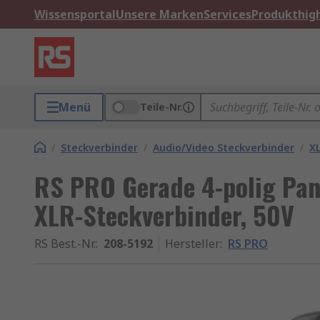
Wissensportal
Unsere Marken
Services
Produkthigh
Menü
Teile-Nr.
/
Steckverbinder
/
Audio/Video Steckverbinder
/
X
RS PRO Gerade 4-polig Pane
XLR-Steckverbinder, 50V
RS Best.-Nr.
:
208-5192
Hersteller
:
RS PRO