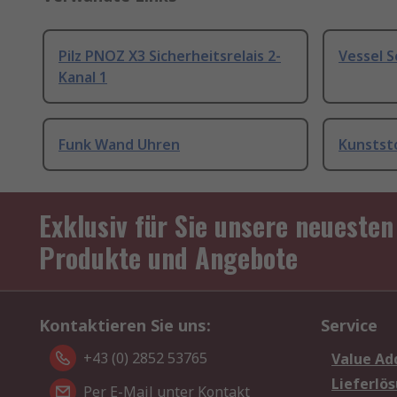
Pilz PNOZ X3 Sicherheitsrelais 2-
Vessel 
Kanal 1
Funk Wand Uhren
Kunstst
Exklusiv für Sie unsere neuesten
Produkte und Angebote
Kontaktieren Sie uns:
Service
+43 (0) 2852 53765
Value Ad
Lieferlö
Per E-Mail unter Kontakt