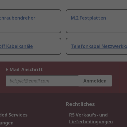
Schraubendreher
M.2 Festplatten
off Kabelkanäle
Telefonkabel Netzwerkk
E-Mail-Anschrift
Anmelden
Rechtliches
ded Services
RS Verkaufs- und
Lieferbedingungen
sungen