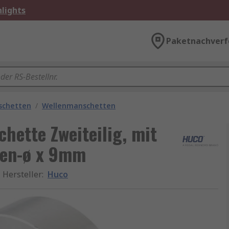
lights
Paketnachverf
schetten
/
Wellenmanschetten
hette Zweiteilig, mit
en-ø x 9mm
Hersteller
:
Huco