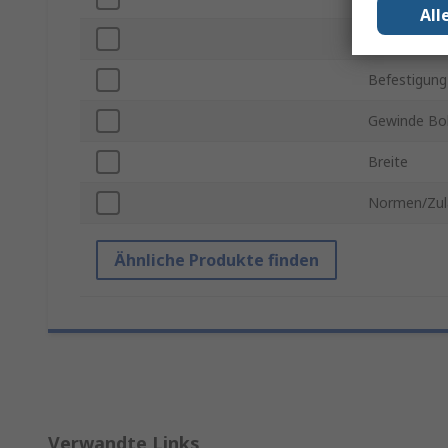
All
Außendurch
Befestigung
Gewinde Bo
Breite
Normen/Zul
Ähnliche Produkte finden
Verwandte Links