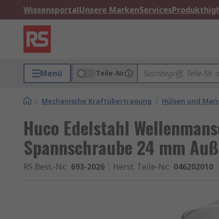
Wissensportal
Unsere Marken
Services
Produkthigh
Menü
Teile-Nr.
/
Mechanische Kraftübertragung
/
Hülsen und Man
Huco Edelstahl Wellenmansc
Spannschraube 24 mm Auß
RS Best.-Nr.
:
693-2026
Herst. Teile-Nr.
:
046202010