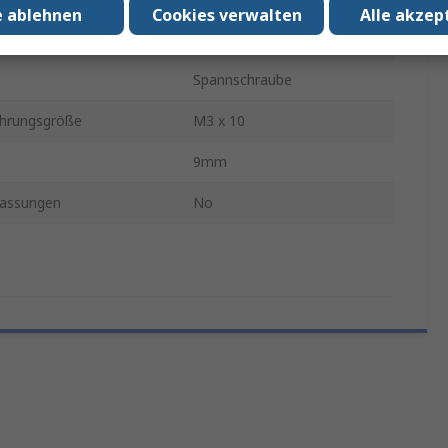
e ablehnen
Cookies verwalten
Alle akzep
messer
24mm
Spannschraube
hrungsgröße
M3 x 10
9mm
assungen
No