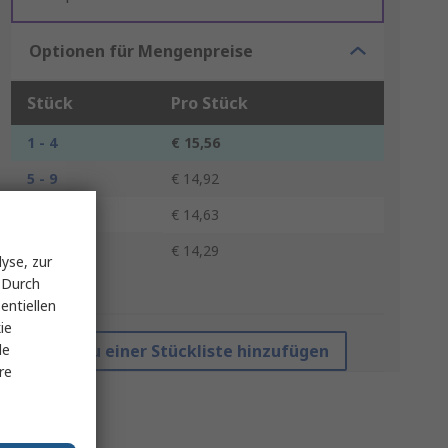
Optionen für Mengenpreise
Stück
Pro Stück
1 - 4
€ 15,56
5 - 9
€ 14,92
10 - 24
€ 14,63
25 +
€ 14,29
yse, zur
 Durch
*Richtpreis
entiellen
ie
le
Zu einer Stückliste hinzufügen
re