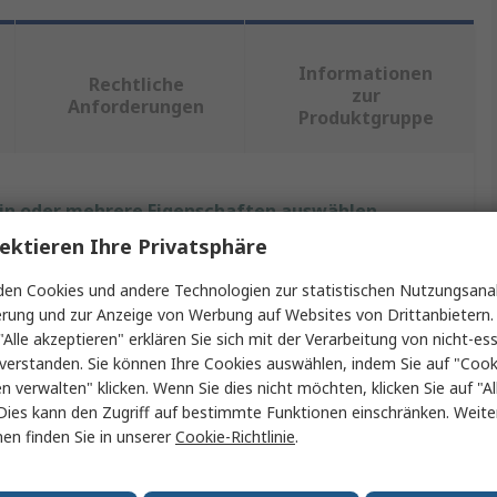
Informationen
Rechtliche
zur
Anforderungen
Produktgruppe
ein oder mehrere Eigenschaften auswählen.
ektieren Ihre Privatsphäre
ft
Wert
en Cookies und andere Technologien zur statistischen Nutzungsanal
Huco
erung und zur Anzeige von Werbung auf Websites von Drittanbietern.
"Alle akzeptieren" erklären Sie sich mit der Verarbeitung von nicht-ess
Wellenmanschette
verstanden. Sie können Ihre Cookies auswählen, indem Sie auf "Cook
en verwalten" klicken. Wenn Sie dies nicht möchten, klicken Sie auf "Al
rchmesser
10mm
Dies kann den Zugriff auf bestimmte Funktionen einschränken. Weite
en finden Sie in unserer
Cookie-Richtlinie
.
ilig
Zweiteilig
Edelstahl