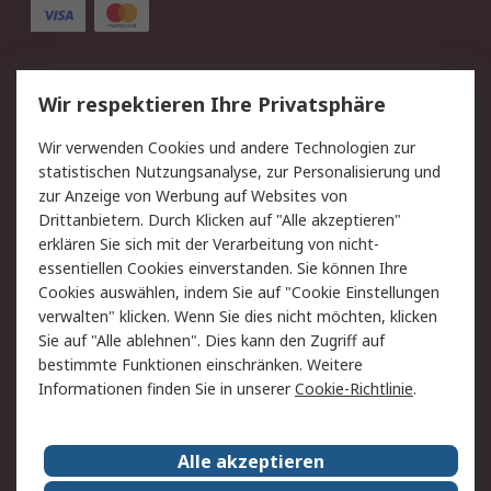
Service
Wir respektieren Ihre Privatsphäre
Value Added Services
Lieferlösungen
Wir verwenden Cookies und andere Technologien zur
Rücksendung/Entsorgung
Kontakt
statistischen Nutzungsanalyse, zur Personalisierung und
Hilfe
zur Anzeige von Werbung auf Websites von
Drittanbietern. Durch Klicken auf "Alle akzeptieren"
Rechtliches
erklären Sie sich mit der Verarbeitung von nicht-
essentiellen Cookies einverstanden. Sie können Ihre
RS Verkaufs- und
Datenschutz
Cookies auswählen, indem Sie auf "Cookie Einstellungen
Lieferbedingungen
verwalten" klicken. Wenn Sie dies nicht möchten, klicken
Cookie-Richtlinie
Zahlungsbedingungen
Sie auf "Alle ablehnen". Dies kann den Zugriff auf
Impressum
Webseite Konditionen
bestimmte Funktionen einschränken. Weitere
Informationen finden Sie in unserer
Cookie-Richtlinie
.
Über RS
Alle akzeptieren
Unternehmen
RS weltweit