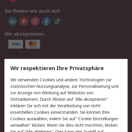
Sie finden uns auch auf:
Wir akzeptieren:
Service
Wir respektieren Ihre Privatsphäre
Value Added Services
Lieferlösungen
Wir verwenden Cookies und andere Technologien zur
Rücksendung/Entsorgung
Kontakt
statistischen Nutzungsanalyse, zur Personalisierung und
Hilfe
zur Anzeige von Werbung auf Websites von
Drittanbietern. Durch Klicken auf "Alle akzeptieren"
Rechtliches
erklären Sie sich mit der Verarbeitung von nicht-
essentiellen Cookies einverstanden. Sie können Ihre
RS Verkaufs- und
Datenschutz
Cookies auswählen, indem Sie auf "Cookie Einstellungen
Lieferbedingungen
verwalten" klicken. Wenn Sie dies nicht möchten, klicken
Cookie-Richtlinie
Zahlungsbedingungen
Sie auf "Alle ablehnen". Dies kann den Zugriff auf