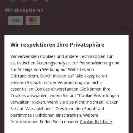
Wir akzeptieren:
Service
Wir respektieren Ihre Privatsphäre
Value Added Services
Lieferlösungen
Wir verwenden Cookies und andere Technologien zur
Rücksendung/Entsorgung
Kontakt
statistischen Nutzungsanalyse, zur Personalisierung und
Hilfe
zur Anzeige von Werbung auf Websites von
Drittanbietern. Durch Klicken auf "Alle akzeptieren"
Rechtliches
erklären Sie sich mit der Verarbeitung von nicht-
essentiellen Cookies einverstanden. Sie können Ihre
RS Verkaufs- und
Datenschutz
Cookies auswählen, indem Sie auf "Cookie Einstellungen
Lieferbedingungen
verwalten" klicken. Wenn Sie dies nicht möchten, klicken
Cookie-Richtlinie
Zahlungsbedingungen
Sie auf "Alle ablehnen". Dies kann den Zugriff auf
Impressum
Webseite Konditionen
bestimmte Funktionen einschränken. Weitere
Informationen finden Sie in unserer
Cookie-Richtlinie
.
Über RS