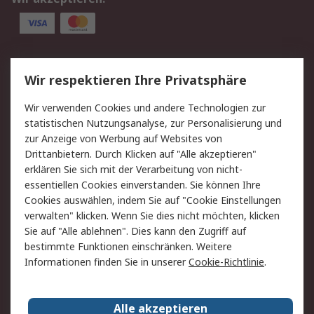
Service
Wir respektieren Ihre Privatsphäre
Value Added Services
Lieferlösungen
Wir verwenden Cookies und andere Technologien zur
Rücksendung/Entsorgung
Kontakt
statistischen Nutzungsanalyse, zur Personalisierung und
Hilfe
zur Anzeige von Werbung auf Websites von
Drittanbietern. Durch Klicken auf "Alle akzeptieren"
Rechtliches
erklären Sie sich mit der Verarbeitung von nicht-
essentiellen Cookies einverstanden. Sie können Ihre
RS Verkaufs- und
Datenschutz
Cookies auswählen, indem Sie auf "Cookie Einstellungen
Lieferbedingungen
verwalten" klicken. Wenn Sie dies nicht möchten, klicken
Cookie-Richtlinie
Zahlungsbedingungen
Sie auf "Alle ablehnen". Dies kann den Zugriff auf
Impressum
Webseite Konditionen
bestimmte Funktionen einschränken. Weitere
Informationen finden Sie in unserer
Cookie-Richtlinie
.
Über RS
Alle akzeptieren
Unternehmen
RS weltweit