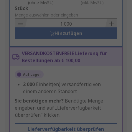
(ohne MwSt.)
(inkl. MwSt.)
Add
Stück
to
Menge auswählen oder eingeben
Basket
Hinzufügen
VERSANDKOSTENFREIE Lieferung für
Bestellungen ab € 100,00
Auf Lager
2 000
Einheit(en) versandfertig von
einem anderen Standort
Sie benötigen mehr?
Benötigte Menge
eingeben und auf „Lieferverfügbarkeit
überprüfen“ klicken.
Lieferverfügbarkeit überprüfen