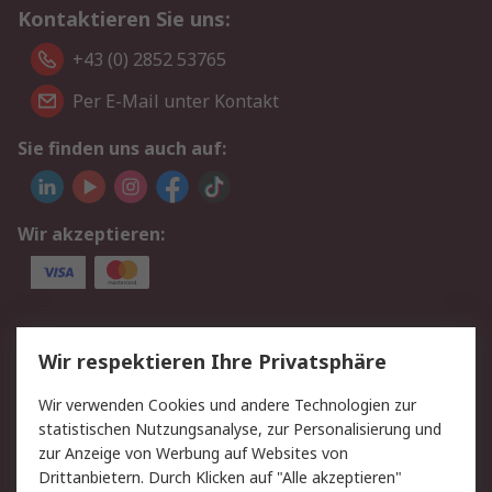
Kontaktieren Sie uns:
+43 (0) 2852 53765
Per E-Mail unter Kontakt
Sie finden uns auch auf:
Wir akzeptieren:
Service
Wir respektieren Ihre Privatsphäre
Value Added Services
Lieferlösungen
Wir verwenden Cookies und andere Technologien zur
Rücksendung/Entsorgung
Kontakt
statistischen Nutzungsanalyse, zur Personalisierung und
Hilfe
zur Anzeige von Werbung auf Websites von
Drittanbietern. Durch Klicken auf "Alle akzeptieren"