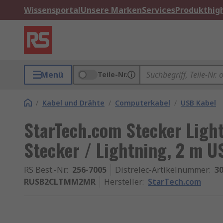
Wissensportal
Unsere Marken
Services
Produkthigh
Menü
Teile-Nr.
/
Kabel und Drähte
/
Computerkabel
/
USB Kabel
StarTech.com Stecker Ligh
Stecker / Lightning, 2 m U
RS Best.-Nr.
:
256-7005
Distrelec-Artikelnummer
:
30
RUSB2CLTMM2MR
Hersteller
:
StarTech.com