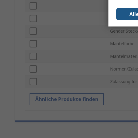
USB Version
All
Gender Steckv
Gender Steckv
Mantelfarbe
Mantelmateri
Normen/Zula
Zulassung für
Ähnliche Produkte finden