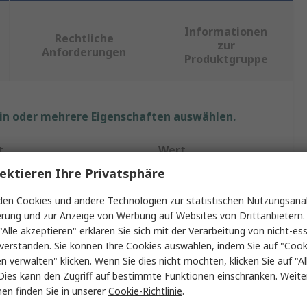
Informationen
Rechtliche
zur
Anforderungen
Produktgruppe
ein oder mehrere Eigenschaften auswählen.
t
Wert
ektieren Ihre Privatsphäre
StarTech.com
en Cookies und andere Technologien zur statistischen Nutzungsanal
Lightning Kabel
erung und zur Anzeige von Werbung auf Websites von Drittanbietern.
"Alle akzeptieren" erklären Sie sich mit der Verarbeitung von nicht-ess
2m
verstanden. Sie können Ihre Cookies auswählen, indem Sie auf "Cook
en verwalten" klicken. Wenn Sie dies nicht möchten, klicken Sie auf "Al
A
USB Typ C
Dies kann den Zugriff auf bestimmte Funktionen einschränken. Weite
en finden Sie in unserer
Cookie-Richtlinie
.
 B
Lightning