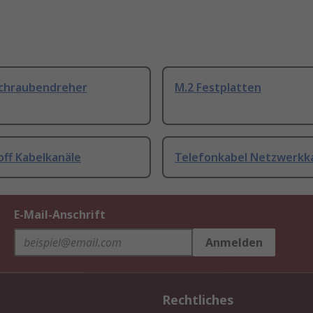
Schraubendreher
M.2 Festplatten
off Kabelkanäle
Telefonkabel Netzwerkk
E-Mail-Anschrift
Anmelden
Rechtliches