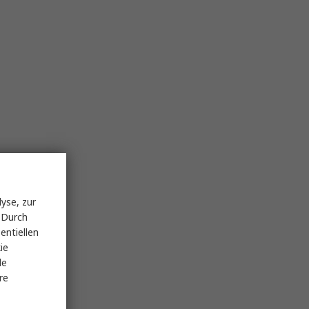
yse, zur
 Durch
entiellen
ie
le
re