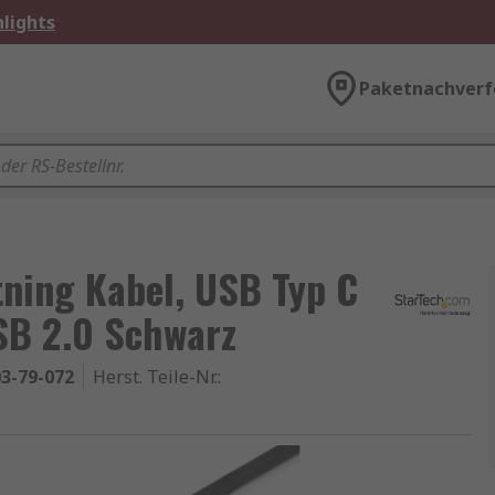
lights
Paketnachverf
tning Kabel, USB Typ C
SB 2.0 Schwarz
3-79-072
Herst. Teile-Nr.
: