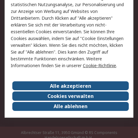
statistischen Nutzungsanalyse, zur Personalisierung und
Hilfe
zur Anzeige von Werbung auf Websites von
Drittanbietern. Durch Klicken auf "Alle akzeptieren"
Rechtliches
erklären Sie sich mit der Verarbeitung von nicht-
essentiellen Cookies einverstanden. Sie können Ihre
RS Verkaufs- und
Datenschutz
Cookies auswählen, indem Sie auf "Cookie Einstellungen
Lieferbedingungen
verwalten" klicken. Wenn Sie dies nicht möchten, klicken
Cookie-Richtlinie
Zahlungsbedingungen
Sie auf "Alle ablehnen". Dies kann den Zugriff auf
Impressum
Webseite Konditionen
bestimmte Funktionen einschränken. Weitere
Informationen finden Sie in unserer
Cookie-Richtlinie
.
Über RS
Alle akzeptieren
Unternehmen
RS weltweit
Karriere bei RS
Nachhaltigkeit
Cookies verwalten
Qualität/Zertifikate
Presse-Center
Alle ablehnen
Event-Center
Albrechtser Straße 11, 3950 Gmünd
© RS Components
Handelsgesellschaft m.b.H.,