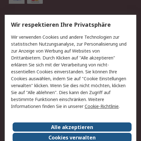
Service
Wir respektieren Ihre Privatsphäre
Value Added Services
Lieferlösungen
Wir verwenden Cookies und andere Technologien zur
Rücksendung/Entsorgung
Kontakt
statistischen Nutzungsanalyse, zur Personalisierung und
Hilfe
zur Anzeige von Werbung auf Websites von
Drittanbietern. Durch Klicken auf "Alle akzeptieren"
Rechtliches
erklären Sie sich mit der Verarbeitung von nicht-
essentiellen Cookies einverstanden. Sie können Ihre
RS Verkaufs- und
Datenschutz
Cookies auswählen, indem Sie auf "Cookie Einstellungen
Lieferbedingungen
verwalten" klicken. Wenn Sie dies nicht möchten, klicken
Cookie-Richtlinie
Zahlungsbedingungen
Sie auf "Alle ablehnen". Dies kann den Zugriff auf
Impressum
Webseite Konditionen
bestimmte Funktionen einschränken. Weitere
Informationen finden Sie in unserer
Cookie-Richtlinie
.
Über RS
Alle akzeptieren
Unternehmen
RS weltweit
Karriere bei RS
Nachhaltigkeit
Cookies verwalten