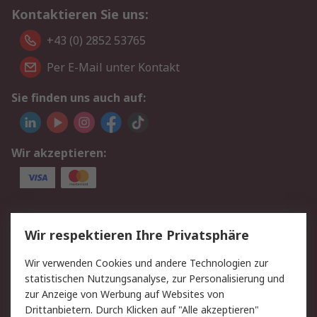
Kontaktieren Sie uns:
+43 (0) 2852 53765
Per E-Mail unter Kontakt
Sie finden uns auch auf:
Wir akzeptieren:
Service
Wir respektieren Ihre Privatsphäre
Value Added Services
Lieferlösungen
Wir verwenden Cookies und andere Technologien zur
Rücksendung/Entsorgung
Kontakt
statistischen Nutzungsanalyse, zur Personalisierung und
Hilfe
zur Anzeige von Werbung auf Websites von
Drittanbietern. Durch Klicken auf "Alle akzeptieren"