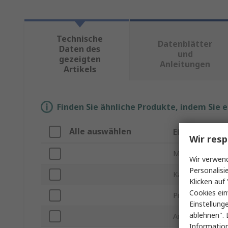
Technische
Datenblätter
Daten des
und
gezeigten
Anleitungen
Artikels
Finden Sie ähnliche Produkte, indem Sie 
Alle auswählen
Eigenschaft
Wir resp
Marke
Wir verwend
Personalisi
Kabellänge
Klicken auf 
Cookies ein
Produkt Typ
Einstellung
ablehnen". 
Anschlusstyp A
Information