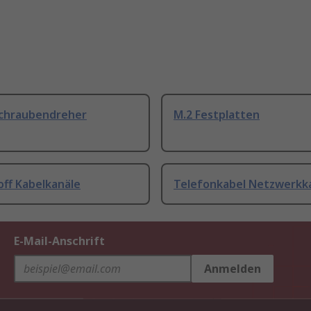
Schraubendreher
M.2 Festplatten
off Kabelkanäle
Telefonkabel Netzwerkk
E-Mail-Anschrift
Anmelden