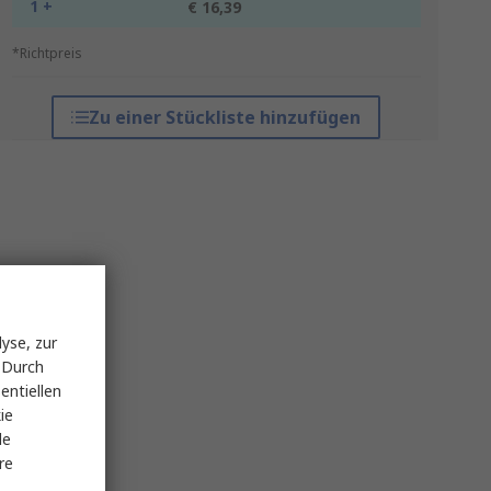
1 +
€ 16,39
*Richtpreis
Zu einer Stückliste hinzufügen
yse, zur
 Durch
entiellen
ie
le
re