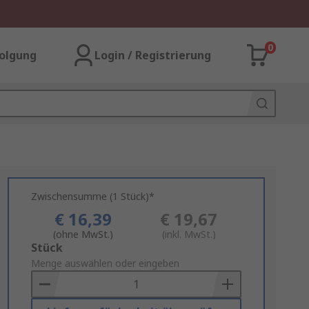
0
olgung
Login / Registrierung
Zwischensumme (1 Stück)*
€ 16,39
€ 19,67
(ohne MwSt.)
(inkl. MwSt.)
Add
Stück
to
Menge auswählen oder eingeben
Basket