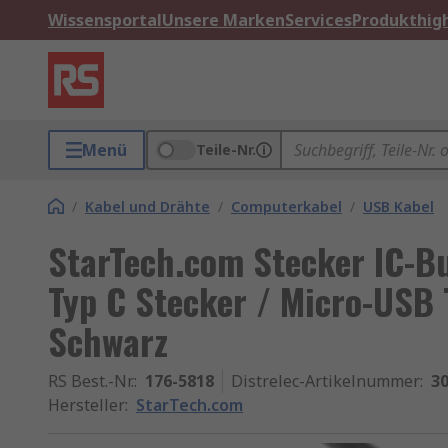
Wissensportal
Unsere Marken
Services
Produkthigh
Menü
Teile-Nr.
/
Kabel und Drähte
/
Computerkabel
/
USB Kabel
StarTech.com Stecker IC-B
Typ C Stecker / Micro-USB
Schwarz
RS Best.-Nr.
:
176-5818
Distrelec-Artikelnummer
:
30
Hersteller
:
StarTech.com