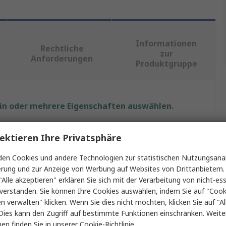
Informationen
Rechtliche
zur
Anforderungen
Produktgruppe
ein oder mehrere Eigenschaften auswählen.
Wert
ektieren Ihre Privatsphäre
StarTech.com
en Cookies und andere Technologien zur statistischen Nutzungsanal
erung und zur Anzeige von Werbung auf Websites von Drittanbietern.
500mm
"Alle akzeptieren" erklären Sie sich mit der Verarbeitung von nicht-ess
verstanden. Sie können Ihre Cookies auswählen, indem Sie auf "Cook
IC-Buchse USB-Kabel
en verwalten" klicken. Wenn Sie dies nicht möchten, klicken Sie auf "Al
Dies kann den Zugriff auf bestimmte Funktionen einschränken. Weite
USB Typ C
en finden Sie in unserer
Cookie-Richtlinie
.