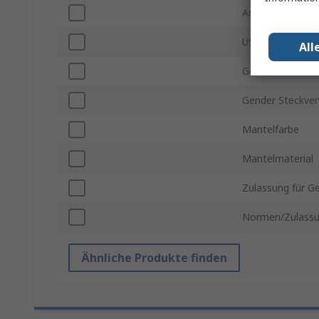
Anschlusstyp B
USB Version
All
Gender Steckver
Gender Steckver
Mantelfarbe
Mantelmaterial
Zulassung für G
Normen/Zulass
Ähnliche Produkte finden