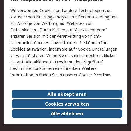
Value Added Services
Lieferlösungen
Wir verwenden Cookies und andere Technologien zur
Rücksendung/Entsorgung
Kontakt
statistischen Nutzungsanalyse, zur Personalisierung und
Hilfe
zur Anzeige von Werbung auf Websites von
Drittanbietern. Durch Klicken auf "Alle akzeptieren"
Rechtliches
erklären Sie sich mit der Verarbeitung von nicht-
essentiellen Cookies einverstanden. Sie können Ihre
RS Verkaufs- und
Datenschutz
Cookies auswählen, indem Sie auf "Cookie Einstellungen
Lieferbedingungen
verwalten" klicken. Wenn Sie dies nicht möchten, klicken
Cookie-Richtlinie
Zahlungsbedingungen
Sie auf "Alle ablehnen". Dies kann den Zugriff auf
Impressum
Webseite Konditionen
bestimmte Funktionen einschränken. Weitere
Informationen finden Sie in unserer
Cookie-Richtlinie
.
Über RS
Alle akzeptieren
Unternehmen
RS weltweit
Karriere bei RS
Nachhaltigkeit
Cookies verwalten
Qualität/Zertifikate
Presse-Center
Alle ablehnen
Event-Center