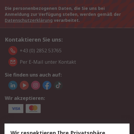
Die personenbezogenen Daten, die Sie uns bei
Anmeldung zur Verfügung stellen, werden gemäß der
Datenschutzerklärung
verarbeitet.
Kontaktieren Sie uns:
+43 (0) 2852 53765
Per E-Mail unter Kontakt
Sie finden uns auch auf:
Wir akzeptieren:
Service
Wir respektieren Ihre Privatsphäre