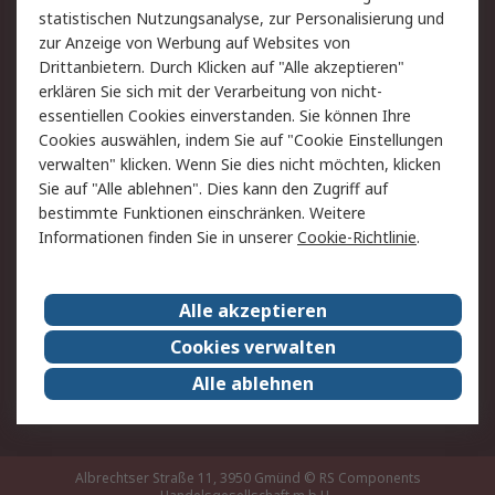
statistischen Nutzungsanalyse, zur Personalisierung und
Hilfe
zur Anzeige von Werbung auf Websites von
Drittanbietern. Durch Klicken auf "Alle akzeptieren"
Rechtliches
erklären Sie sich mit der Verarbeitung von nicht-
essentiellen Cookies einverstanden. Sie können Ihre
RS Verkaufs- und
Datenschutz
Cookies auswählen, indem Sie auf "Cookie Einstellungen
Lieferbedingungen
verwalten" klicken. Wenn Sie dies nicht möchten, klicken
Cookie-Richtlinie
Zahlungsbedingungen
Sie auf "Alle ablehnen". Dies kann den Zugriff auf
Impressum
Webseite Konditionen
bestimmte Funktionen einschränken. Weitere
Informationen finden Sie in unserer
Cookie-Richtlinie
.
Über RS
Alle akzeptieren
Unternehmen
RS weltweit
Karriere bei RS
Nachhaltigkeit
Cookies verwalten
Qualität/Zertifikate
Presse-Center
Alle ablehnen
Event-Center
Albrechtser Straße 11, 3950 Gmünd
© RS Components