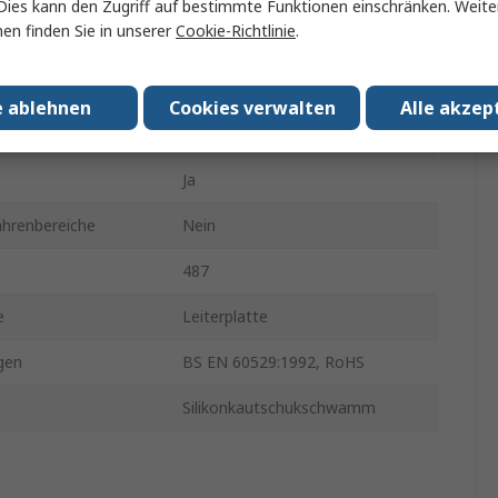
Dies kann den Zugriff auf bestimmte Funktionen einschränken. Weite
en finden Sie in unserer
Cookie-Richtlinie
.
120mm
IP68
e ablehnen
Cookies verwalten
Alle akzep
Schwarz
Ja
ahrenbereiche
Nein
487
e
Leiterplatte
gen
BS EN 60529:1992, RoHS
Silikonkautschukschwamm