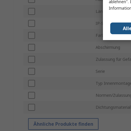
ablehnen". 
Information
Länge Außen
IP-Schutzart
All
Farbe
Abschirmung
Zulassung für Gef
Serie
Typ Innenmontag
Normen/Zulassun
Dichtungsmaterial
Ähnliche Produkte finden