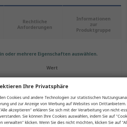
Informationen
Rechtliche
zur
Anforderungen
Produktgruppe
ein oder mehrere Eigenschaften auswählen.
Wert
Deltron
ektieren Ihre Privatsphäre
Gehäuse
en Cookies und andere Technologien zur statistischen Nutzungsanal
Aluminium
erung und zur Anzeige von Werbung auf Websites von Drittanbietern.
"Alle akzeptieren" erklären Sie sich mit der Verarbeitung von nicht-ess
80mm
verstanden. Sie können Ihre Cookies auswählen, indem Sie auf "Cook
en verwalten" klicken. Wenn Sie dies nicht möchten, klicken Sie auf "Al
120mm