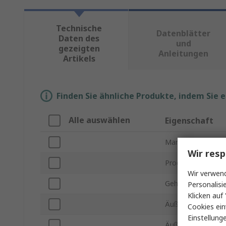
Technische
Datenblätter
Daten des
und
gezeigten
Anleitungen
Artikels
Finden Sie ähnliche Produkte, indem Sie 
Alle auswählen
Eigenschaft
Marke
Wir resp
Produkt Typ
Wir verwend
Gehäusematerial
Personalisi
Klicken auf 
Äußere Höhe
Cookies ein
Einstellung
Äußere Breite