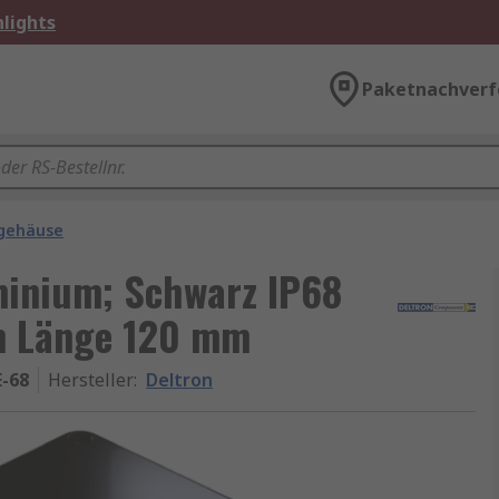
lights
Paketnachverf
lgehäuse
minium; Schwarz IP68
m Länge 120 mm
E-68
Hersteller
:
Deltron