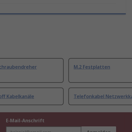
Schraubendreher
M.2 Festplatten
off Kabelkanäle
Telefonkabel Netzwerkk
E-Mail-Anschrift