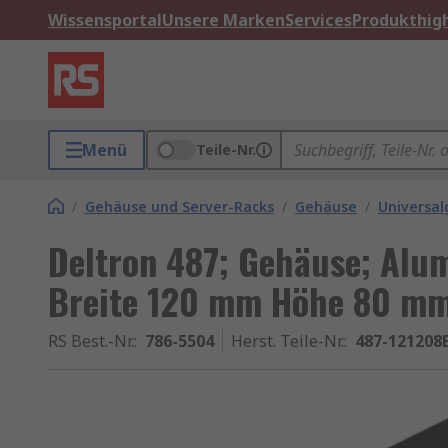
Wissensportal
Unsere Marken
Services
Produkthigh
Menü
Teile-Nr.
/
Gehäuse und Server-Racks
/
Gehäuse
/
Universa
Deltron 487; Gehäuse; Alu
Breite 120 mm Höhe 80 m
RS Best.-Nr.
:
786-5504
Herst. Teile-Nr.
:
487-121208