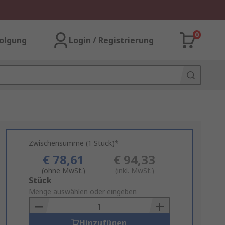
0
olgung
Login / Registrierung
Zwischensumme (1 Stück)*
€ 78,61
€ 94,33
(ohne MwSt.)
(inkl. MwSt.)
Add
Stück
to
Menge auswählen oder eingeben
Basket
Hinzufügen