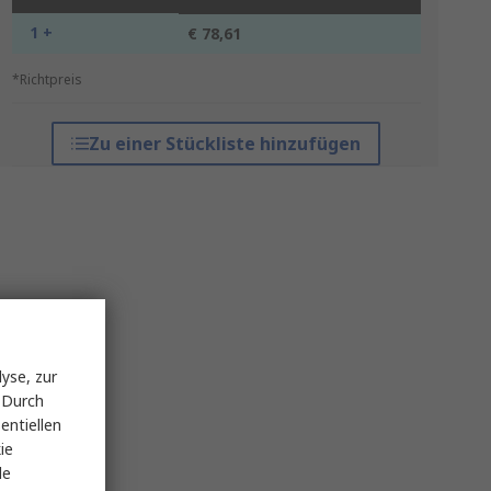
1 +
€ 78,61
*Richtpreis
Zu einer Stückliste hinzufügen
yse, zur
 Durch
entiellen
ie
le