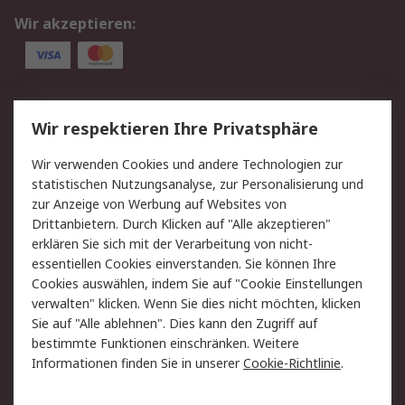
Wir akzeptieren:
Service
Wir respektieren Ihre Privatsphäre
Value Added Services
Lieferlösungen
Wir verwenden Cookies und andere Technologien zur
Rücksendung/Entsorgung
Kontakt
statistischen Nutzungsanalyse, zur Personalisierung und
Hilfe
zur Anzeige von Werbung auf Websites von
Drittanbietern. Durch Klicken auf "Alle akzeptieren"
Rechtliches
erklären Sie sich mit der Verarbeitung von nicht-
essentiellen Cookies einverstanden. Sie können Ihre
RS Verkaufs- und
Datenschutz
Cookies auswählen, indem Sie auf "Cookie Einstellungen
Lieferbedingungen
verwalten" klicken. Wenn Sie dies nicht möchten, klicken
Cookie-Richtlinie
Zahlungsbedingungen
Sie auf "Alle ablehnen". Dies kann den Zugriff auf
Impressum
Webseite Konditionen
bestimmte Funktionen einschränken. Weitere
Informationen finden Sie in unserer
Cookie-Richtlinie
.
Über RS