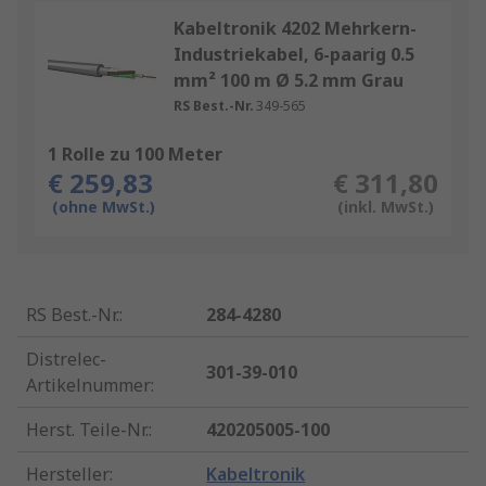
Kabeltronik 4202 Mehrkern-
Industriekabel, 6-paarig 0.5
mm² 100 m Ø 5.2 mm Grau
RS Best.-Nr.
349-565
1 Rolle zu 100 Meter
€ 259,83
€ 311,80
(ohne MwSt.)
(inkl. MwSt.)
RS Best.-Nr.
:
284-4280
Distrelec-
301-39-010
Artikelnummer
:
Herst. Teile-Nr.
:
420205005-100
Hersteller
:
Kabeltronik