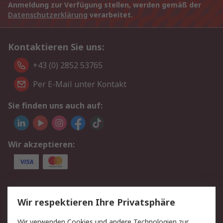
Anmeldung zur Verfügung stellen, werden gemäß der
Datenschutzerklärung
verarbeitet.
Kontaktieren Sie uns:
+43 (0) 2852 53765
Per E-Mail unter Kontakt
Sie finden uns auch auf:
Wir akzeptieren:
Service
Wir respektieren Ihre Privatsphäre
Value Added Services
Lieferlösungen
Wir verwenden Cookies und andere Technologien zur