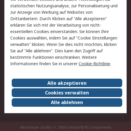
Rücksendung/Entsorgung
Kontakt
statistischen Nutzungsanalyse, zur Personalisierung und
Hilfe
zur Anzeige von Werbung auf Websites von
Drittanbietern. Durch Klicken auf "Alle akzeptieren"
Rechtliches
erklären Sie sich mit der Verarbeitung von nicht-
essentiellen Cookies einverstanden. Sie können Ihre
RS Verkaufs- und
Datenschutz
Cookies auswählen, indem Sie auf "Cookie Einstellungen
Lieferbedingungen
verwalten" klicken. Wenn Sie dies nicht möchten, klicken
Cookie-Richtlinie
Zahlungsbedingungen
Sie auf "Alle ablehnen". Dies kann den Zugriff auf
Impressum
Webseite Konditionen
bestimmte Funktionen einschränken. Weitere
Informationen finden Sie in unserer
Cookie-Richtlinie
.
Über RS
Alle akzeptieren
Unternehmen
RS weltweit
Karriere bei RS
Nachhaltigkeit
Cookies verwalten
Qualität/Zertifikate
Presse-Center
Alle ablehnen
Event-Center
Albrechtser Straße 11, 3950 Gmünd
© RS Components