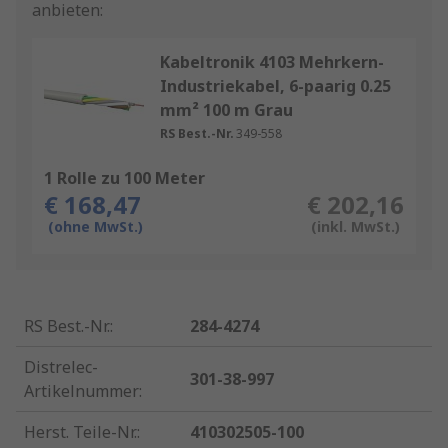
anbieten:
Kabeltronik 4103 Mehrkern-
Industriekabel, 6-paarig 0.25
mm² 100 m Grau
RS Best.-Nr.
349-558
1 Rolle zu 100 Meter
€ 168,47
€ 202,16
(ohne MwSt.)
(inkl. MwSt.)
RS Best.-Nr.
:
284-4274
Distrelec-
301-38-997
Artikelnummer
:
Herst. Teile-Nr.
:
410302505-100