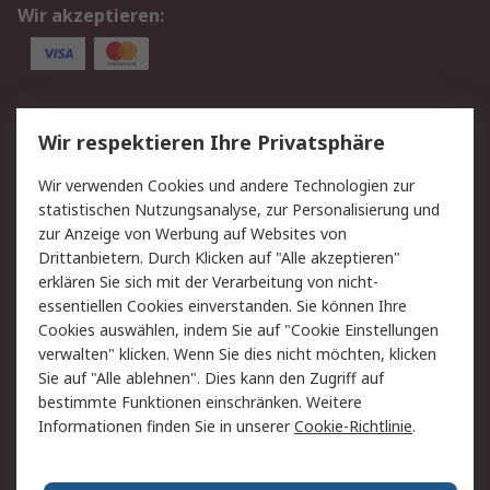
Wir akzeptieren:
Service
Wir respektieren Ihre Privatsphäre
Value Added Services
Lieferlösungen
Wir verwenden Cookies und andere Technologien zur
Rücksendung/Entsorgung
Kontakt
statistischen Nutzungsanalyse, zur Personalisierung und
Hilfe
zur Anzeige von Werbung auf Websites von
Drittanbietern. Durch Klicken auf "Alle akzeptieren"
Rechtliches
erklären Sie sich mit der Verarbeitung von nicht-
essentiellen Cookies einverstanden. Sie können Ihre
RS Verkaufs- und
Datenschutz
Cookies auswählen, indem Sie auf "Cookie Einstellungen
Lieferbedingungen
verwalten" klicken. Wenn Sie dies nicht möchten, klicken
Cookie-Richtlinie
Zahlungsbedingungen
Sie auf "Alle ablehnen". Dies kann den Zugriff auf
Impressum
Webseite Konditionen
bestimmte Funktionen einschränken. Weitere
Informationen finden Sie in unserer
Cookie-Richtlinie
.
Über RS