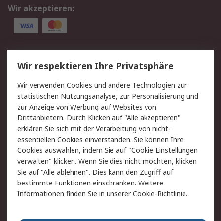
Wir akzeptieren:
Service
Wir respektieren Ihre Privatsphäre
Value Added Services
Lieferlösungen
Wir verwenden Cookies und andere Technologien zur
Rücksendung/Entsorgung
Kontakt
statistischen Nutzungsanalyse, zur Personalisierung und
Hilfe
zur Anzeige von Werbung auf Websites von
Drittanbietern. Durch Klicken auf "Alle akzeptieren"
Rechtliches
erklären Sie sich mit der Verarbeitung von nicht-
essentiellen Cookies einverstanden. Sie können Ihre
RS Verkaufs- und
Datenschutz
Cookies auswählen, indem Sie auf "Cookie Einstellungen
Lieferbedingungen
verwalten" klicken. Wenn Sie dies nicht möchten, klicken
Cookie-Richtlinie
Zahlungsbedingungen
Sie auf "Alle ablehnen". Dies kann den Zugriff auf
Impressum
Webseite Konditionen
bestimmte Funktionen einschränken. Weitere
Informationen finden Sie in unserer
Cookie-Richtlinie
.
Über RS