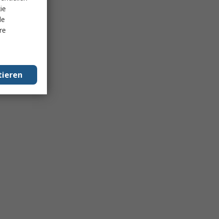
ie
le
re
tieren