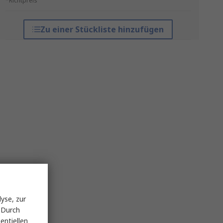
*Richtpreis
Zu einer Stückliste hinzufügen
yse, zur
 Durch
entiellen