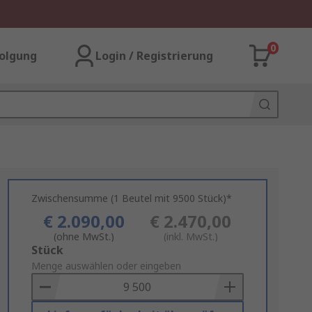
0
olgung
Login / Registrierung
Zwischensumme (1 Beutel mit 9500 Stück)*
€ 2.090,00
€ 2.470,00
(ohne MwSt.)
(inkl. MwSt.)
Add
Stück
to
Menge auswählen oder eingeben
Basket