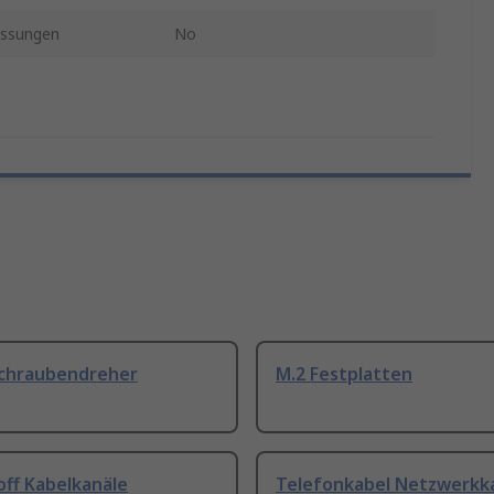
ssungen
No
Schraubendreher
M.2 Festplatten
off Kabelkanäle
Telefonkabel Netzwerkk