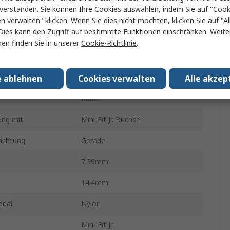
verstanden. Sie können Ihre Cookies auswählen, indem Sie auf "Cook
ontakte
2
en verwalten" klicken. Wenn Sie dies nicht möchten, klicken Sie auf "Al
Dies kann den Zugriff auf bestimmte Funktionen einschränken. Weite
eihen
2
en finden Sie in unserer
Cookie-Richtlinie
.
4.2mm
er Gender
Buchse
e ablehnen
Cookies verwalten
Alle akzep
Kabel
ung mit
Mini-Fit Jr. Buchse
ichtung
Gerade
7.39mm
14.4mm
rial
Nylon
Mini-Fit Jr