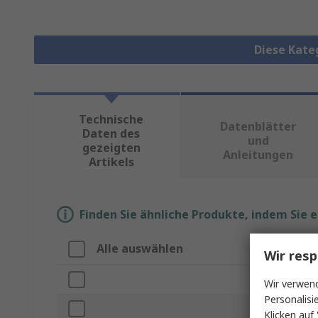
Diese Kate
Technische
Datenblätter
Daten des
und
gezeigten
Anleitungen
Artikels
Finden Sie ähnliche Produkte, indem Sie 
Alle auswählen
Eigenscha
Wir resp
Marke
Wir verwend
Personalisi
Produkt Typ
Klicken auf 