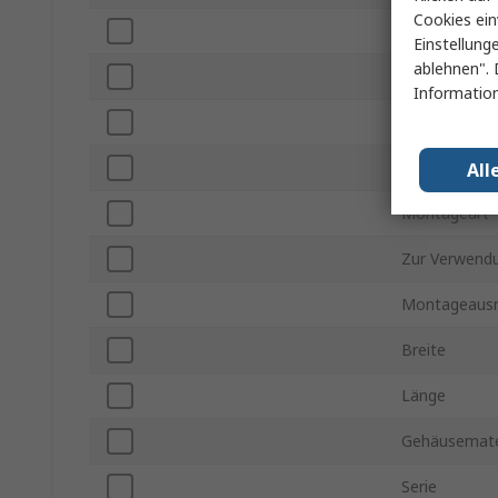
Cookies ein
Anzahl der K
Einstellung
ablehnen". 
Anzahl der R
Information
Rastermaß
Steckverbind
All
Montageart
Zur Verwend
Montageausr
Breite
Länge
Gehäusemate
Serie