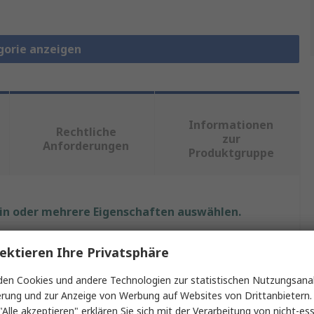
gorie anzeigen
Informationen
Rechtliche
zur
Anforderungen
Produktgruppe
ein oder mehrere Eigenschaften auswählen.
ft
Wert
ektieren Ihre Privatsphäre
Molex
en Cookies und andere Technologien zur statistischen Nutzungsanal
erung und zur Anzeige von Werbung auf Websites von Drittanbietern.
Steckverbindergehäuse
"Alle akzeptieren" erklären Sie sich mit der Verarbeitung von nicht-ess