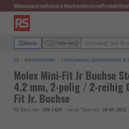
Wissensportal
Unsere Marken
Services
Produkthigh
Menü
Teile-Nr.
/
Steckverbinder
/
Leiterplatten Steckverbinder &
Molex Mini-Fit Jr Buchse 
4.2 mm, 2-polig / 2-reihig 
Fit Jr. Buchse
RS Best.-Nr.
:
189-1429
Herst. Teile-Nr.
:
39-01-3022