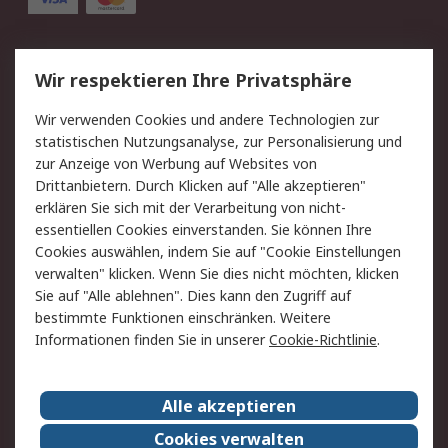
Service
Wir respektieren Ihre Privatsphäre
Value Added Services
Lieferlösungen
Wir verwenden Cookies und andere Technologien zur
Rücksendung/Entsorgung
Kontakt
statistischen Nutzungsanalyse, zur Personalisierung und
Hilfe
zur Anzeige von Werbung auf Websites von
Drittanbietern. Durch Klicken auf "Alle akzeptieren"
Rechtliches
erklären Sie sich mit der Verarbeitung von nicht-
essentiellen Cookies einverstanden. Sie können Ihre
RS Verkaufs- und
Datenschutz
Cookies auswählen, indem Sie auf "Cookie Einstellungen
Lieferbedingungen
verwalten" klicken. Wenn Sie dies nicht möchten, klicken
Cookie-Richtlinie
Zahlungsbedingungen
Sie auf "Alle ablehnen". Dies kann den Zugriff auf
Impressum
Webseite Konditionen
bestimmte Funktionen einschränken. Weitere
Informationen finden Sie in unserer
Cookie-Richtlinie
.
Über RS
Alle akzeptieren
Unternehmen
RS weltweit
Karriere bei RS
Nachhaltigkeit
Cookies verwalten