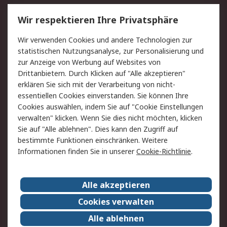
Service
Wir respektieren Ihre Privatsphäre
Value Added Services
Lieferlösungen
Wir verwenden Cookies und andere Technologien zur
Rücksendung/Entsorgung
Kontakt
statistischen Nutzungsanalyse, zur Personalisierung und
Hilfe
zur Anzeige von Werbung auf Websites von
Drittanbietern. Durch Klicken auf "Alle akzeptieren"
Rechtliches
erklären Sie sich mit der Verarbeitung von nicht-
essentiellen Cookies einverstanden. Sie können Ihre
RS Verkaufs- und
Datenschutz
Cookies auswählen, indem Sie auf "Cookie Einstellungen
Lieferbedingungen
verwalten" klicken. Wenn Sie dies nicht möchten, klicken
Cookie-Richtlinie
Zahlungsbedingungen
Sie auf "Alle ablehnen". Dies kann den Zugriff auf
Impressum
Webseite Konditionen
bestimmte Funktionen einschränken. Weitere
Informationen finden Sie in unserer
Cookie-Richtlinie
.
Über RS
Alle akzeptieren
Unternehmen
RS weltweit
Karriere bei RS
Nachhaltigkeit
Cookies verwalten
Qualität/Zertifikate
Presse-Center
Alle ablehnen