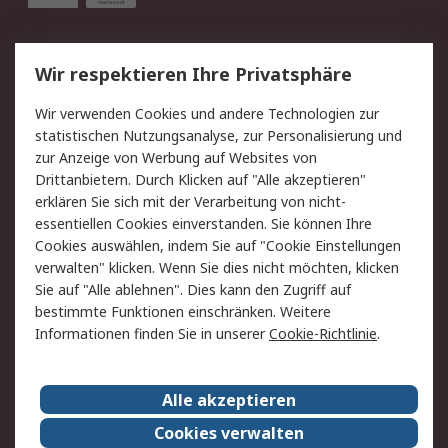
Service
Wir respektieren Ihre Privatsphäre
Value Added Services
Lieferlösungen
Wir verwenden Cookies und andere Technologien zur
Rücksendung/Entsorgung
Kontakt
statistischen Nutzungsanalyse, zur Personalisierung und
Hilfe
zur Anzeige von Werbung auf Websites von
Drittanbietern. Durch Klicken auf "Alle akzeptieren"
Rechtliches
erklären Sie sich mit der Verarbeitung von nicht-
essentiellen Cookies einverstanden. Sie können Ihre
RS Verkaufs- und
Datenschutz
Cookies auswählen, indem Sie auf "Cookie Einstellungen
Lieferbedingungen
verwalten" klicken. Wenn Sie dies nicht möchten, klicken
Cookie-Richtlinie
Zahlungsbedingungen
Sie auf "Alle ablehnen". Dies kann den Zugriff auf
Impressum
Webseite Konditionen
bestimmte Funktionen einschränken. Weitere
Informationen finden Sie in unserer
Cookie-Richtlinie
.
Über RS
Alle akzeptieren
Unternehmen
RS weltweit
Karriere bei RS
Nachhaltigkeit
Cookies verwalten