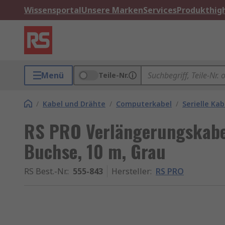
Wissensportal
Unsere Marken
Services
Produkthigh
Menü
Teile-Nr.
/
Kabel und Drähte
/
Computerkabel
/
Serielle Kab
RS PRO Verlängerungskabe
Buchse, 10 m, Grau
RS Best.-Nr.
:
555-843
Hersteller
:
RS PRO