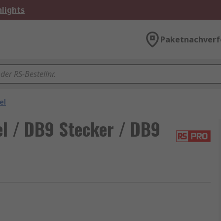
lights
Paketnachverf
el
l / DB9 Stecker / DB9