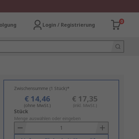
0
olgung
Login / Registrierung
Zwischensumme (1 Stück)*
€ 14,46
€ 17,35
(ohne MwSt.)
(inkl. MwSt.)
Add
Stück
to
Menge auswählen oder eingeben
Basket