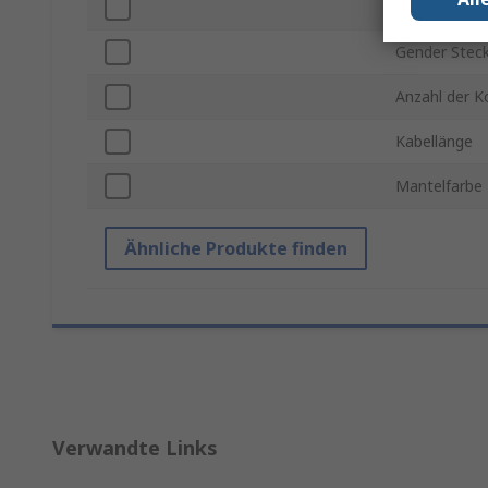
Gender Steck
Gender Steck
Anzahl der K
Kabellänge
Mantelfarbe
Ähnliche Produkte finden
Verwandte Links