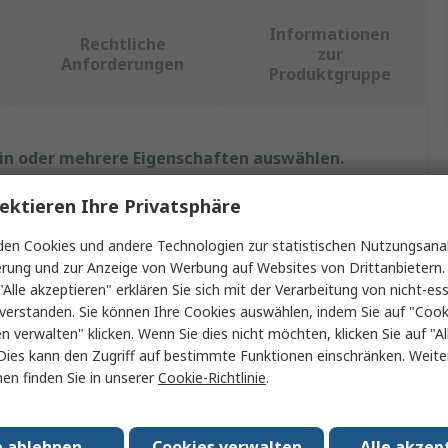
Informationen
Rechtliche
zur
Anforderungen
Produktgruppe
ein oder mehrere Eigenschaften auswählen.
ektieren Ihre Privatsphäre
ft
Wert
en Cookies und andere Technologien zur statistischen Nutzungsanal
RS PRO
erung und zur Anzeige von Werbung auf Websites von Drittanbietern.
"Alle akzeptieren" erklären Sie sich mit der Verarbeitung von nicht-ess
 A
DB9
verstanden. Sie können Ihre Cookies auswählen, indem Sie auf "Cook
Verlängerungskabel
en verwalten" klicken. Wenn Sie dies nicht möchten, klicken Sie auf "Al
Dies kann den Zugriff auf bestimmte Funktionen einschränken. Weite
 B
DB9
en finden Sie in unserer
Cookie-Richtlinie
.
ontakte A
9
e ablehnen
Cookies verwalten
Alle akzep