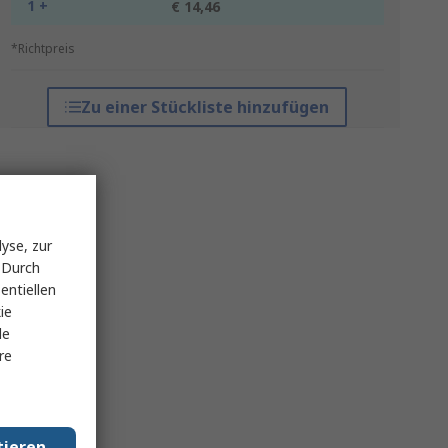
1 +
€ 14,46
*Richtpreis
Zu einer Stückliste hinzufügen
yse, zur
 Durch
entiellen
ie
le
re
tieren