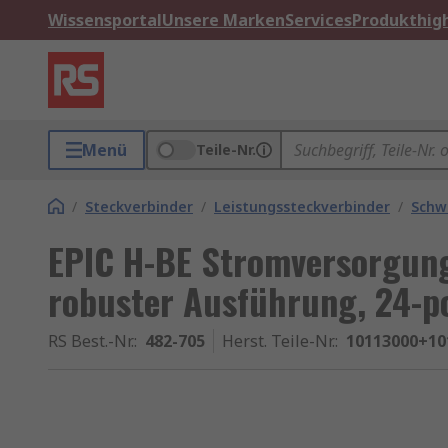
Wissensportal
Unsere Marken
Services
Produkthigh
Menü
Teile-Nr.
/
Steckverbinder
/
Leistungssteckverbinder
/
Schw
EPIC H-BE Stromversorgung
robuster Ausführung, 24-po
RS Best.-Nr.
:
482-705
Herst. Teile-Nr.
:
10113000+10