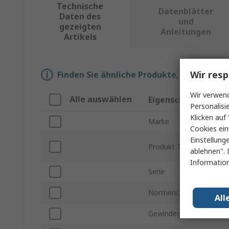
Technische
Datenblätter
Daten des
und
gezeigten
Anleitungen
Artikels
Wir resp
Finden Sie ähnliche Produkte, indem Sie 
Wir verwend
Alle auswählen
Eigenschaft
Personalisi
Klicken auf 
Marke
Cookies ein
Einstellung
Produkt Typ
ablehnen". 
Information
Serie
Normen/Zulassungen
All
Gewindegröße