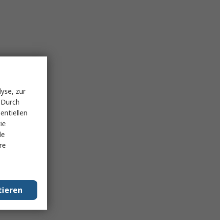
yse, zur
 Durch
entiellen
ie
le
re
tieren