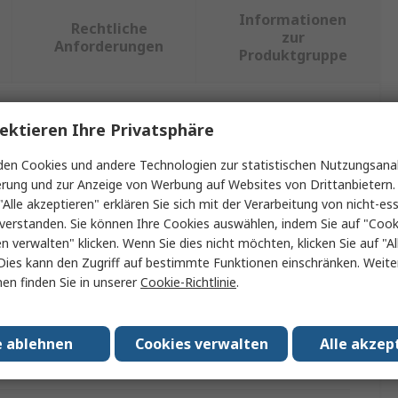
Informationen
Rechtliche
zur
Anforderungen
Produktgruppe
ektieren Ihre Privatsphäre
ein oder mehrere Eigenschaften auswählen.
en Cookies und andere Technologien zur statistischen Nutzungsanal
Wert
erung und zur Anzeige von Werbung auf Websites von Drittanbietern.
"Alle akzeptieren" erklären Sie sich mit der Verarbeitung von nicht-ess
EPIC
verstanden. Sie können Ihre Cookies auswählen, indem Sie auf "Cook
en verwalten" klicken. Wenn Sie dies nicht möchten, klicken Sie auf "Al
Stromversorgungssteckverbinder in robuster
Dies kann den Zugriff auf bestimmte Funktionen einschränken. Weite
Ausführung
en finden Sie in unserer
Cookie-Richtlinie
.
H-BE
No
e ablehnen
Cookies verwalten
Alle akzep
PG21