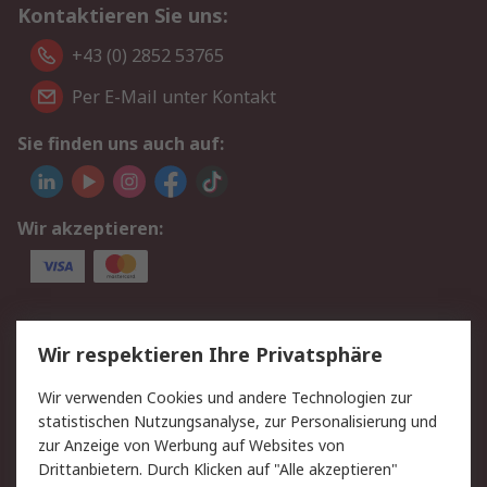
Kontaktieren Sie uns:
+43 (0) 2852 53765
Per E-Mail unter Kontakt
Sie finden uns auch auf:
Wir akzeptieren:
Service
Wir respektieren Ihre Privatsphäre
Value Added Services
Lieferlösungen
Wir verwenden Cookies und andere Technologien zur
Rücksendung/Entsorgung
Kontakt
statistischen Nutzungsanalyse, zur Personalisierung und
Hilfe
zur Anzeige von Werbung auf Websites von
Drittanbietern. Durch Klicken auf "Alle akzeptieren"
Rechtliches