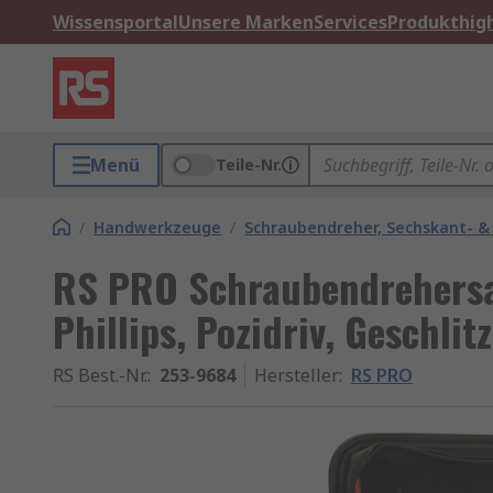
Wissensportal
Unsere Marken
Services
Produkthigh
Menü
Teile-Nr.
/
Handwerkzeuge
/
Schraubendreher, Sechskant- &
RS PRO Schraubendrehersatz
Phillips, Pozidriv, Geschlitz
RS Best.-Nr.
:
253-9684
Hersteller
:
RS PRO