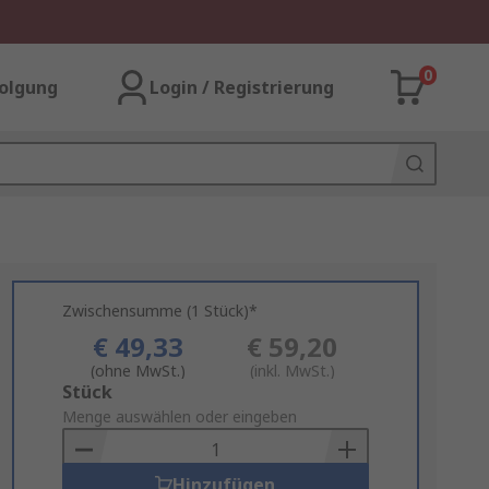
0
olgung
Login / Registrierung
Zwischensumme (1 Stück)*
€ 49,33
€ 59,20
(ohne MwSt.)
(inkl. MwSt.)
Add
Stück
to
Menge auswählen oder eingeben
Basket
Hinzufügen