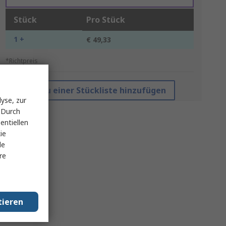
Stück
Pro Stück
1 +
€ 49,33
*Richtpreis
Zu einer Stückliste hinzufügen
yse, zur
 Durch
entiellen
ie
le
re
tieren