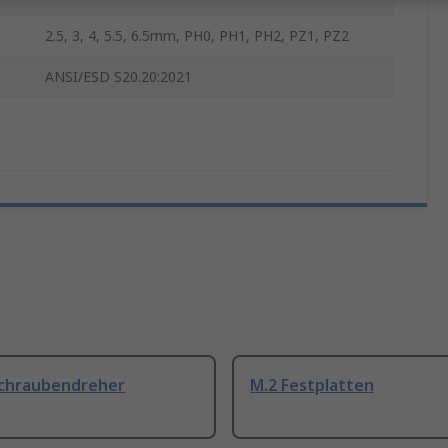
2.5, 3, 4, 5.5, 6.5mm, PH0, PH1, PH2, PZ1, PZ2
ANSI/ESD S20.20:2021
Schraubendreher
M.2 Festplatten