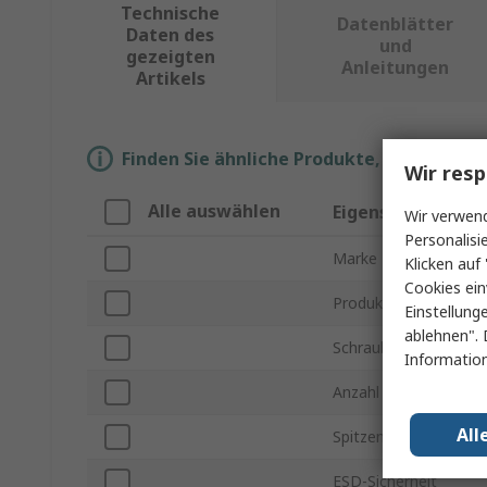
Technische
Datenblätter
Daten des
und
gezeigten
Anleitungen
Artikels
Finden Sie ähnliche Produkte, indem Sie 
Wir resp
Alle auswählen
Eigenschaft
Wir verwend
Personalisi
Marke
Klicken auf 
Cookies ein
Produkt Typ
Einstellung
ablehnen". 
Schraubendreher Typ
Information
Anzahl der Teile
All
Spitzentyp
ESD-Sicherheit