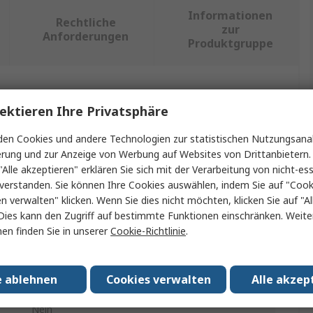
Informationen
Rechtliche
zur
Anforderungen
Produktgruppe
ein oder mehrere Eigenschaften auswählen.
ektieren Ihre Privatsphäre
Wert
en Cookies und andere Technologien zur statistischen Nutzungsanal
erung und zur Anzeige von Werbung auf Websites von Drittanbietern.
RS PRO
"Alle akzeptieren" erklären Sie sich mit der Verarbeitung von nicht-ess
verstanden. Sie können Ihre Cookies auswählen, indem Sie auf "Cook
Schraubendrehersatz
en verwalten" klicken. Wenn Sie dies nicht möchten, klicken Sie auf "Al
Dies kann den Zugriff auf bestimmte Funktionen einschränken. Weite
Isoliert
en finden Sie in unserer
Cookie-Richtlinie
.
10
e ablehnen
Cookies verwalten
Alle akzep
Phillips, Pozidriv, Geschlitzt
Nein