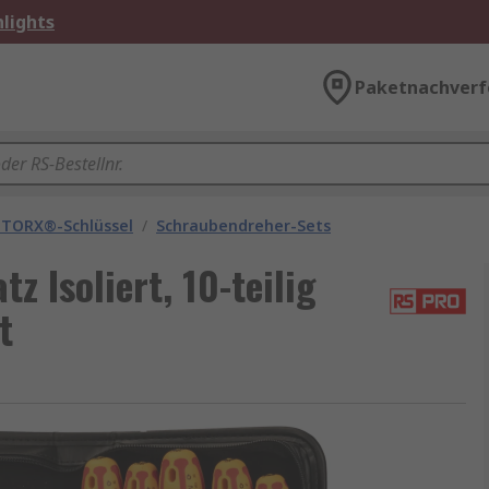
lights
Paketnachverf
 TORX®-Schlüssel
/
Schraubendreher-Sets
 Isoliert, 10-teilig
t